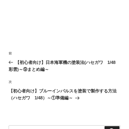
投
前
前
稿
の
【初心者向け】日本海軍機の塗装法(ハセガワ 1/48
ナ
投
彩雲)～⑨まとめ編～
ビ
稿
ゲ
次
次
の
ー
【初心者向け】ブルーインパルスを塗装で製作する方法
投
シ
（ハセガワ 1/48）～①準備編～
稿
ョ
ン
検