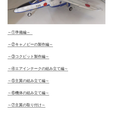
～①準備編～ 
～②キャノピーの製作編～
～③コクピット製作編～
～④エアインテークの組み立て編～
～⑤主翼の組み立て編～
～⑥機体の組み立て編～
～⑦主翼の取り付け～