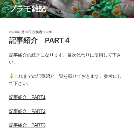
コ
プラモ雑記
ン
テ
ン
ツ
投
2021年5月30日
投稿者:
BIRD
稿
記事紹介 PART４
へ
日:
ス
キ
記事紹介の続きになります。目次代わりに使用して下さ
ッ
い。
プ
これまでの記事紹介一覧を載せておきます。参考にし
て下さい。
記事紹介 PART1
記事紹介 PART2
記事紹介 PART3