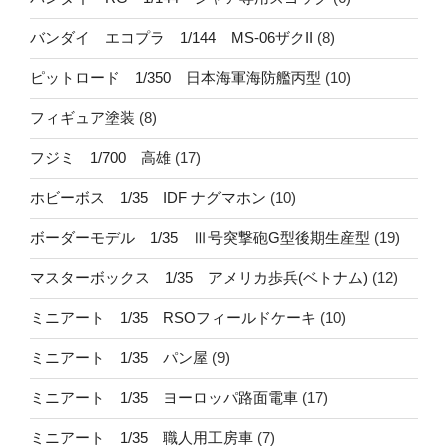
バンダイ エコプラ 1/144 MS-06ザクII
(8)
ピットロード 1/350 日本海軍海防艦丙型
(10)
フィギュア塗装
(8)
フジミ 1/700 高雄
(17)
ホビーボス 1/35 IDF ナグマホン
(10)
ボーダーモデル 1/35 Ⅲ号突撃砲G型後期生産型
(19)
マスターボックス 1/35 アメリカ歩兵(ベトナム)
(12)
ミニアート 1/35 RSOフィールドケーキ
(10)
ミニアート 1/35 パン屋
(9)
ミニアート 1/35 ヨーロッパ路面電車
(17)
ミニアート 1/35 職人用工房車
(7)