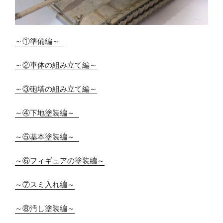
～①準備編～ 
～②車体の組み立て編～
～③砲塔の組み立て編～
～④下地塗装編～ 
～⑤基本塗装編～ 
～⑥フィギュアの塗装編～
～⑦スミ入れ編～
～⑧汚し塗装編～