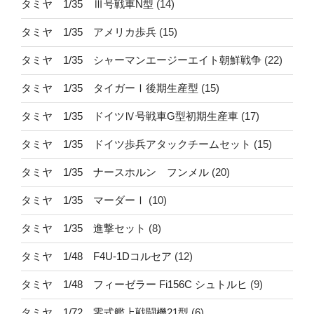
タミヤ 1/35 Ⅲ号戦車N型
(14)
タミヤ 1/35 アメリカ歩兵
(15)
タミヤ 1/35 シャーマンエージーエイト朝鮮戦争
(22)
タミヤ 1/35 タイガーⅠ後期生産型
(15)
タミヤ 1/35 ドイツⅣ号戦車G型初期生産車
(17)
タミヤ 1/35 ドイツ歩兵アタックチームセット
(15)
タミヤ 1/35 ナースホルン フンメル
(20)
タミヤ 1/35 マーダーⅠ
(10)
タミヤ 1/35 進撃セット
(8)
タミヤ 1/48 F4U-1Dコルセア
(12)
タミヤ 1/48 フィーゼラー Fi156C シュトルヒ
(9)
タミヤ 1/72 零式艦上戦闘機21型
(6)