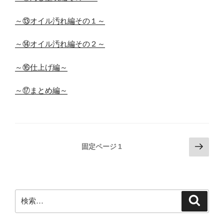
～⑬オイル汚れ編その１～
～⑭オイル汚れ編その２～
～⑯仕上げ編～
～⑰まとめ編～
投
次
固定ページ
1
の
稿
ペ
の
ー
ペ
ジ
検
検
ー
索
索:
ジ