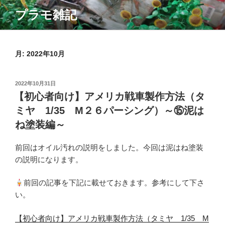
コ
プラモ雑記
ン
テ
ン
ツ
月:
2022年10月
へ
ス
投
2022年10月31日
キ
稿
【初心者向け】アメリカ戦車製作方法（タ
ッ
日:
ミヤ 1/35 M２６パーシング）～⑮泥は
プ
ね塗装編～
前回はオイル汚れの説明をしました。今回は泥はね塗装
の説明になります。
前回の記事を下記に載せておきます。参考にして下さ
い。
【初心者向け】アメリカ戦車製作方法（タミヤ 1/35 M