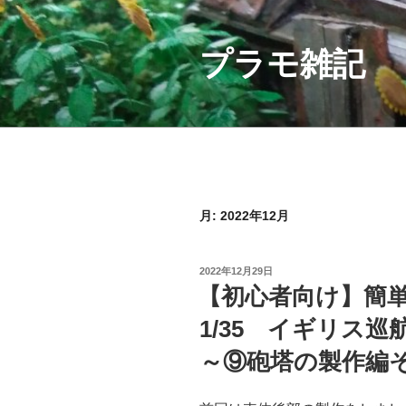
コ
ン
テ
プラモ雑記
ン
ツ
へ
ス
キ
ッ
プ
月:
2022年12月
投
2022年12月29日
稿
【初心者向け】簡
日:
1/35 イギリス
～⑨砲塔の製作編