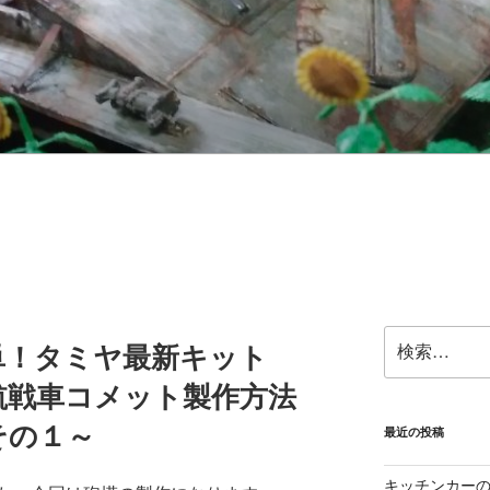
検
単！タミヤ最新キット
索:
巡航戦車コメット製作方法
その１～
最近の投稿
キッチンカーの製