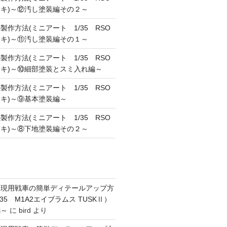
キ)～⑫汚し塗装編その２～
作方法(ミニアート 1/35 RSO
キ)～⑪汚し塗装編その１～
作方法(ミニアート 1/35 RSO
キ)～⑩細部塗装とスミ入れ編～
作方法(ミニアート 1/35 RSO
キ)～⑨基本塗装編～
作方法(ミニアート 1/35 RSO
キ)～⑧下地塗装編その２～
】現用戦車の簡単ディテールアップ方
35 M1A2エイブラムス TUSKⅡ）
編～
に
bird
より