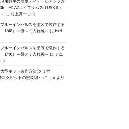
】現用戦車の簡単ディテールアップ方
35 M1A2エイブラムス TUSKⅡ）
編～
に
村上真一
より
】ブルーインパルスを塗装で製作する
 1/48）～⑱スミ入れ編～
に
bird
】ブルーインパルスを塗装で製作する
 1/48）～⑱スミ入れ編～
に
シニ
より
】大型キット製作方法(タミヤ
～③コクピットの塗装編～
に
bird
より