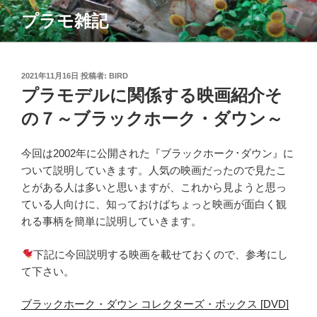
コ
プラモ雑記
ン
テ
ン
ツ
投
2021年11月16日
投稿者:
BIRD
稿
プラモデルに関係する映画紹介そ
へ
日:
ス
の７～ブラックホーク・ダウン～
キ
ッ
今回は2002年に公開された『ブラックホーク･ダウン』に
プ
ついて説明していきます。人気の映画だったので見たこ
とがある人は多いと思いますが、これから見ようと思っ
ている人向けに、知っておけばちょっと映画が面白く観
れる事柄を簡単に説明していきます。
下記に今回説明する映画を載せておくので、参考にし
て下さい。
ブラックホーク・ダウン コレクターズ・ボックス [DVD]