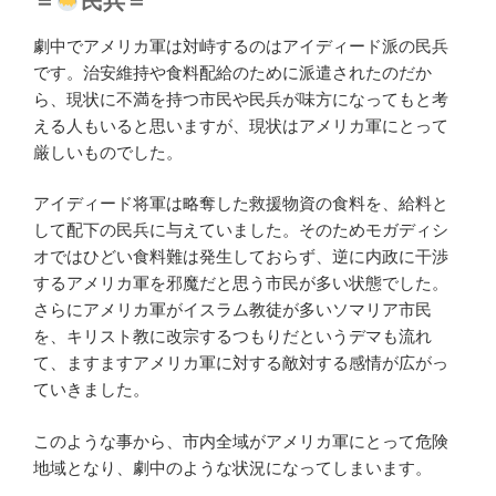
＝
民兵＝
劇中でアメリカ軍は対峙するのはアイディード派の民兵
です。治安維持や食料配給のために派遣されたのだか
ら、現状に不満を持つ市民や民兵が味方になってもと考
える人もいると思いますが、現状はアメリカ軍にとって
厳しいものでした。
アイディード将軍は略奪した救援物資の食料を、給料と
して配下の民兵に与えていました。そのためモガディシ
オではひどい食料難は発生しておらず、逆に内政に干渉
するアメリカ軍を邪魔だと思う市民が多い状態でした。
さらにアメリカ軍がイスラム教徒が多いソマリア市民
を、キリスト教に改宗するつもりだというデマも流れ
て、ますますアメリカ軍に対する敵対する感情が広がっ
ていきました。
このような事から、市内全域がアメリカ軍にとって危険
地域となり、劇中のような状況になってしまいます。