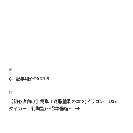
投
前
前
稿
の
記事紹介PART６
ナ
投
ビ
稿
次
次
ゲ
の
【初心者向け】簡単！迷彩塗装のコツ(ドラゴン 1/35
投
ー
タイガーⅠ初期型)～①準備編～
稿
シ
ョ
ン