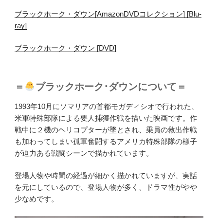
ブラックホーク・ダウン[AmazonDVDコレクション] [Blu-
ray]
ブラックホーク・ダウン [DVD]
＝
ブラックホーク･ダウンについて＝
1993年10月にソマリアの首都モガディシオで行われた、
米軍特殊部隊による要人捕獲作戦を描いた映画です。作
戦中に２機のヘリコプターが墜とされ、乗員の救出作戦
も加わってしまい孤軍奮闘するアメリカ特殊部隊の様子
が迫力ある戦闘シーンで描かれています。
登場人物や時間の経過が細かく描かれていますが、実話
を元にしているので、登場人物が多く、ドラマ性がやや
少なめです。