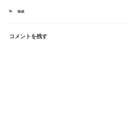
カ
映画
テ
ゴ
リ
ー
コメントを残す