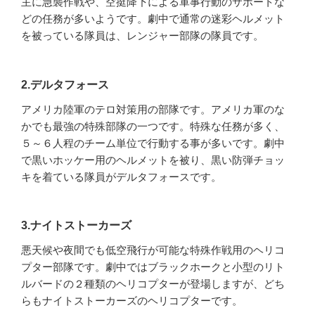
主に急襲作戦や、空挺降下による軍事行動のサポートな
どの任務が多いようです。劇中で通常の迷彩ヘルメット
を被っている隊員は、レンジャー部隊の隊員です。
2.デルタフォース
アメリカ陸軍のテロ対策用の部隊です。アメリカ軍のな
かでも最強の特殊部隊の一つです。特殊な任務が多く、
５～６人程のチーム単位で行動する事が多いです。劇中
で黒いホッケー用のヘルメットを被り、黒い防弾チョッ
キを着ている隊員がデルタフォースです。
3.ナイトストーカーズ
悪天候や夜間でも低空飛行が可能な特殊作戦用のヘリコ
プター部隊です。劇中ではブラックホークと小型のリト
ルバードの２種類のヘリコプターが登場しますが、どち
らもナイトストーカーズのヘリコプターです。