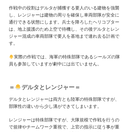
作戦中の役割はデルタが捕獲する要人のいる建物を強襲
し、レンジャーは建物の周りを確保し車両部隊が安全に
通行できる状態にします。兵士を降ろしたヘリコプター
は、地上援護のため上空で待機し、その後デルタとレン
ジャー混成の車両部隊で要人を基地まで連れ去る計画で
す。
実際の作戦では、海軍の特殊部隊であるシールズの隊
員も参加していますが劇中には出ていません。
＝
デルタとレンジャー＝
デルタとレンジャーは両方とも陸軍の特殊部隊ですが、
部隊性の違いから少し溝ができてしまいます。
レンジャーは特殊部隊ですが、大隊規模で作戦を行うの
で規律やチームワーク重視で、上官の指示に従う事が重