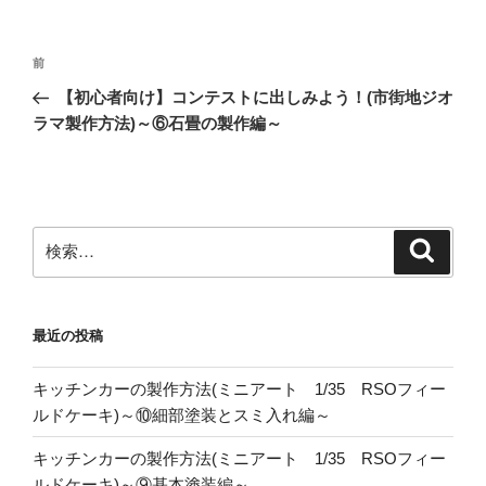
投
前
前
稿
の
【初心者向け】コンテストに出しみよう！(市街地ジオ
ナ
投
ラマ製作方法)～⑥石畳の製作編～
ビ
稿
ゲ
ー
シ
検
検
ョ
索
索:
ン
最近の投稿
キッチンカーの製作方法(ミニアート 1/35 RSOフィー
ルドケーキ)～⑩細部塗装とスミ入れ編～
キッチンカーの製作方法(ミニアート 1/35 RSOフィー
ルドケーキ)～⑨基本塗装編～