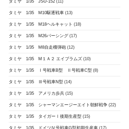
タミヤ 1/35 JSU-152
(11)
タミヤ 1/35 M10駆逐戦車
(13)
タミヤ 1/35 M18ヘルキャット
(18)
タミヤ 1/35 M26パーシング
(17)
タミヤ 1/35 M8自走榴弾砲
(12)
タミヤ 1/35 M１Ａ２ エイブラムズ
(10)
タミヤ 1/35 Ⅰ号戦車B型 Ⅱ号戦車C型
(8)
タミヤ 1/35 Ⅲ号戦車N型
(14)
タミヤ 1/35 アメリカ歩兵
(15)
タミヤ 1/35 シャーマンエージーエイト朝鮮戦争
(22)
タミヤ 1/35 タイガーⅠ後期生産型
(15)
タミヤ 1/35 ドイツⅣ号戦車G型初期生産車
(17)