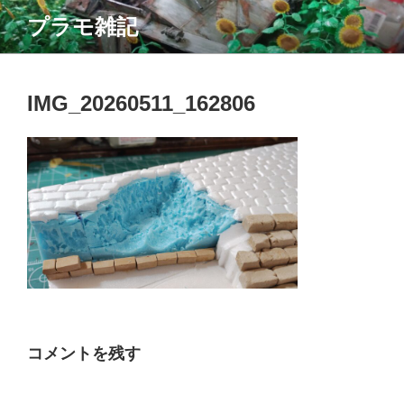
コ
プラモ雑記
ン
テ
ン
ツ
IMG_20260511_162806
へ
ス
キ
ッ
プ
コメントを残す