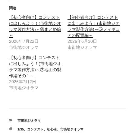
関連
【初心者向け】コンテスト
【初心者向け】コンテスト
に出しみよう！(市街地ジオ
に出しみよう！(市街地ジオ
ラマ製作方法)～⑳まとめ編
ラマ製作方法)～⑤フィギュ
～
アの配置編～
2026年7月22日
2026年6月30日
市街地ジオラマ
市街地ジオラマ
【初心者向け】コンテスト
に出しみよう！(市街地ジオ
ラマ製作方法)～⑦地面の製
作編その１～
2026年7月2日
市街地ジオラマ
カ
市街地ジオラマ
テ
タ
1/35
、
コンテスト
、
初心者
、
市街地ジオラマ
ゴ
グ