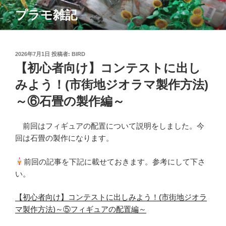
コ
プラモ雑記
ン
テ
ン
ツ
投
2026年7月1日
投稿者:
BIRD
稿
【初心者向け】コンテストに出し
へ
日:
ス
みよう！(市街地ジオラマ製作方法)
キ
～⑥石畳の製作編～
ッ
プ
前回はフィギュアの配置について説明をしました。今
回は石畳の製作になります。
前回の記事を下記に載せておきます。参考にして下さ
い。
【初心者向け】コンテストに出しみよう！(市街地ジオラ
マ製作方法)～⑤フィギュアの配置編～