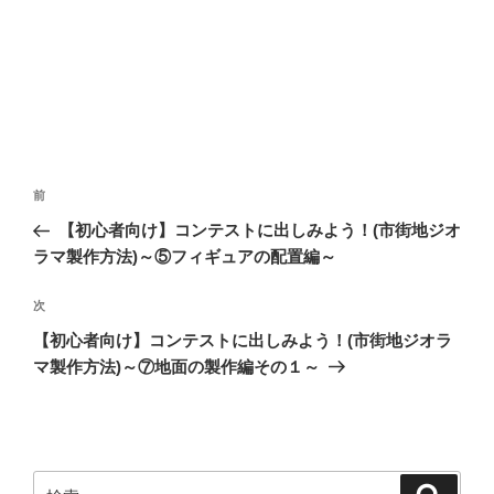
投
前
前
稿
の
【初心者向け】コンテストに出しみよう！(市街地ジオ
ナ
投
ラマ製作方法)～⑤フィギュアの配置編～
ビ
稿
ゲ
次
次
の
ー
【初心者向け】コンテストに出しみよう！(市街地ジオラ
投
シ
マ製作方法)～⑦地面の製作編その１～
稿
ョ
ン
検
検