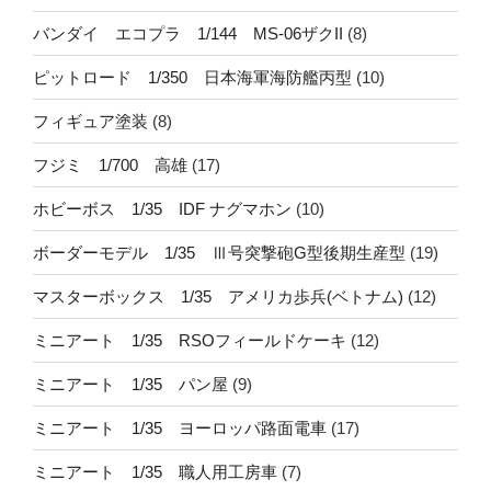
バンダイ エコプラ 1/144 MS-06ザクII
(8)
ピットロード 1/350 日本海軍海防艦丙型
(10)
フィギュア塗装
(8)
フジミ 1/700 高雄
(17)
ホビーボス 1/35 IDF ナグマホン
(10)
ボーダーモデル 1/35 Ⅲ号突撃砲G型後期生産型
(19)
マスターボックス 1/35 アメリカ歩兵(ベトナム)
(12)
ミニアート 1/35 RSOフィールドケーキ
(12)
ミニアート 1/35 パン屋
(9)
ミニアート 1/35 ヨーロッパ路面電車
(17)
ミニアート 1/35 職人用工房車
(7)