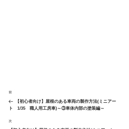
投
前
前
稿
の
【初心者向け】屋根のある車両の製作方法(ミニアー
ナ
投
ト 1/35 職人用工房車)～③車体内部の塗装編～
ビ
稿
ゲ
次
次
の