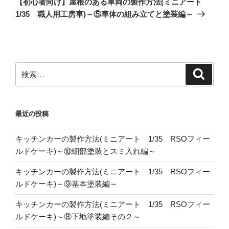
ー
【初心者向け】屋根のある車両の製作方法(ミニアート
投
シ
1/35 職人用工房車)～⑤車体の組み立てと塗装編～
稿
ョ
ン
検
検
索
索:
最近の投稿
キッチンカーの製作方法(ミニアート 1/35 RSOフィー
ルドケーキ)～⑩細部塗装とスミ入れ編～
キッチンカーの製作方法(ミニアート 1/35 RSOフィー
ルドケーキ)～⑨基本塗装編～
キッチンカーの製作方法(ミニアート 1/35 RSOフィー
ルドケーキ)～⑧下地塗装編その２～