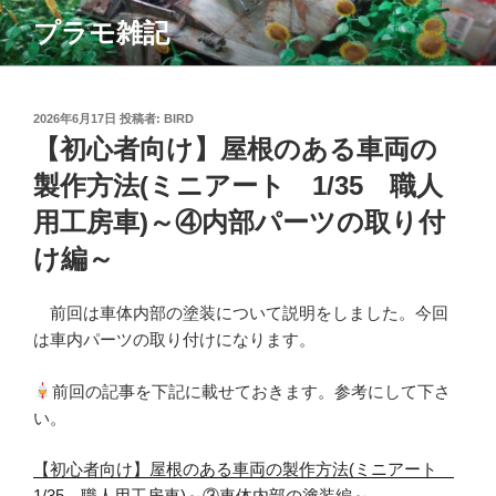
コ
プラモ雑記
ン
テ
ン
ツ
投
2026年6月17日
投稿者:
BIRD
稿
【初心者向け】屋根のある車両の
へ
日:
ス
製作方法(ミニアート 1/35 職人
キ
用工房車)～④内部パーツの取り付
ッ
プ
け編～
前回は車体内部の塗装について説明をしました。今回
は車内パーツの取り付けになります。
前回の記事を下記に載せておきます。参考にして下さ
い。
【初心者向け】屋根のある車両の製作方法(ミニアート
1/35 職人用工房車)～③車体内部の塗装編～