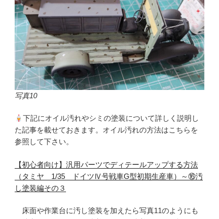
写真10
下記にオイル汚れやシミの塗装について詳しく説明し
た記事を載せておきます。オイル汚れの方法はこちらを
参照して下さい。
【初心者向け】汎用パーツでディテールアップする方法
（タミヤ 1/35 ドイツⅣ号戦車G型初期生産車）～⑯汚
し塗装編その３
床面や作業台に汚し塗装を加えたら写真11のようにも