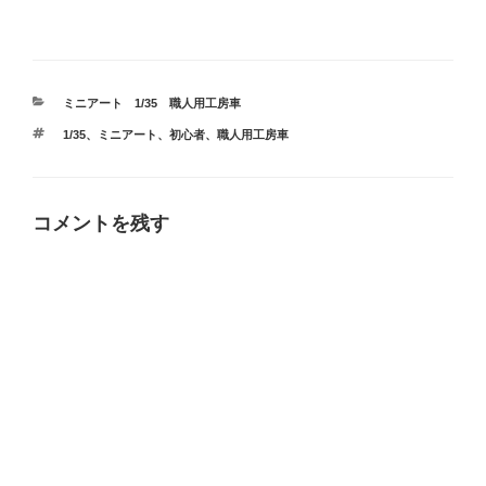
カ
ミニアート 1/35 職人用工房車
テ
タ
1/35
、
ミニアート
、
初心者
、
職人用工房車
ゴ
グ
リ
ー
コメントを残す