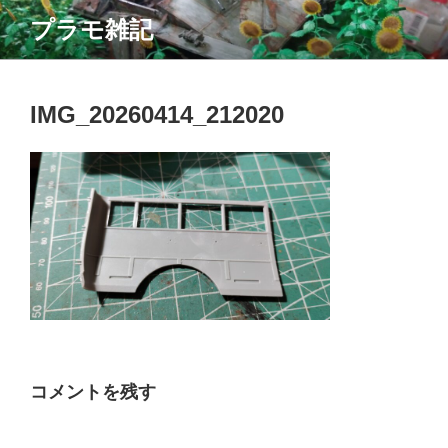
コ
プラモ雑記
ン
テ
ン
ツ
IMG_20260414_212020
へ
ス
キ
ッ
プ
コメントを残す