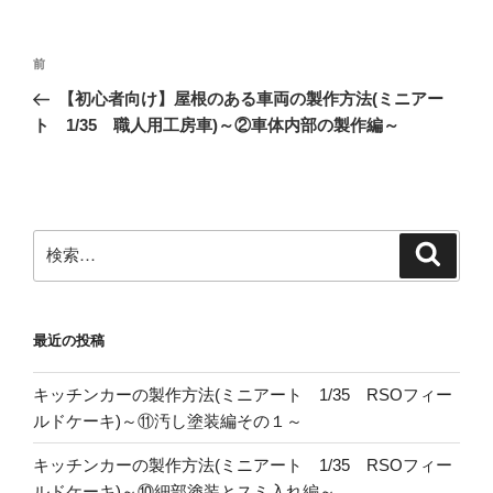
投
前
前
稿
の
【初心者向け】屋根のある車両の製作方法(ミニアー
ナ
投
ト 1/35 職人用工房車)～②車体内部の製作編～
ビ
稿
ゲ
ー
シ
検
検
ョ
索
索:
ン
最近の投稿
キッチンカーの製作方法(ミニアート 1/35 RSOフィー
ルドケーキ)～⑪汚し塗装編その１～
キッチンカーの製作方法(ミニアート 1/35 RSOフィー
ルドケーキ)～⑩細部塗装とスミ入れ編～