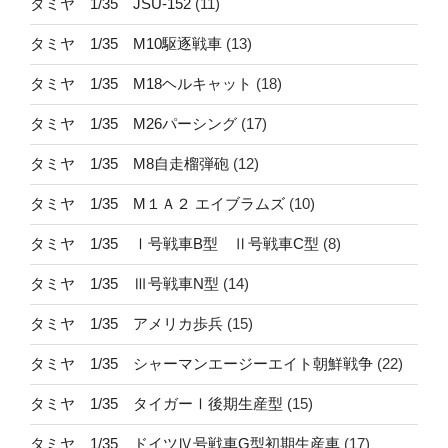
タミヤ 1/35 JSU-152
(11)
タミヤ 1/35 M10駆逐戦車
(13)
タミヤ 1/35 M18ヘルキャット
(18)
タミヤ 1/35 M26パーシング
(17)
タミヤ 1/35 M8自走榴弾砲
(12)
タミヤ 1/35 M１Ａ２ エイブラムズ
(10)
タミヤ 1/35 Ⅰ号戦車B型 Ⅱ号戦車C型
(8)
タミヤ 1/35 Ⅲ号戦車N型
(14)
タミヤ 1/35 アメリカ歩兵
(15)
タミヤ 1/35 シャーマンエージーエイト朝鮮戦争
(22)
タミヤ 1/35 タイガーⅠ後期生産型
(15)
タミヤ 1/35 ドイツⅣ号戦車G型初期生産車
(17)