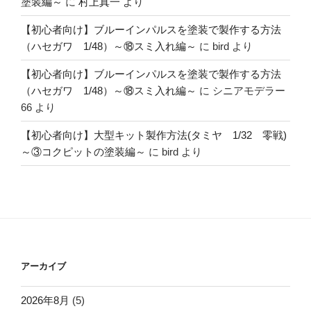
塗装編～
に
村上真一
より
【初心者向け】ブルーインパルスを塗装で製作する方法
（ハセガワ 1/48）～⑱スミ入れ編～
に
bird
より
【初心者向け】ブルーインパルスを塗装で製作する方法
（ハセガワ 1/48）～⑱スミ入れ編～
に
シニアモデラー
66
より
【初心者向け】大型キット製作方法(タミヤ 1/32 零戦)
～③コクピットの塗装編～
に
bird
より
アーカイブ
2026年8月
(5)