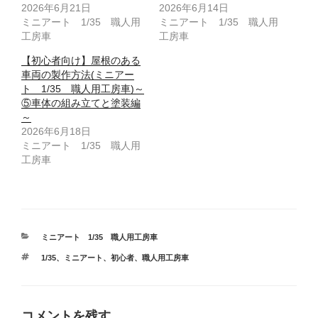
2026年6月21日
2026年6月14日
ミニアート 1/35 職人用
ミニアート 1/35 職人用
工房車
工房車
【初心者向け】屋根のある
車両の製作方法(ミニアー
ト 1/35 職人用工房車)～
⑤車体の組み立てと塗装編
～
2026年6月18日
ミニアート 1/35 職人用
工房車
カ
ミニアート 1/35 職人用工房車
テ
タ
1/35
、
ミニアート
、
初心者
、
職人用工房車
ゴ
グ
リ
ー
コメントを残す