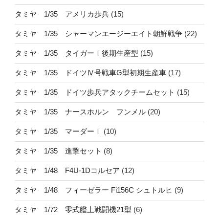
タミヤ 1/35 アメリカ歩兵
(15)
タミヤ 1/35 シャーマンエージーエイト朝鮮戦争
(22)
タミヤ 1/35 タイガーⅠ後期生産型
(15)
タミヤ 1/35 ドイツⅣ号戦車G型初期生産車
(17)
タミヤ 1/35 ドイツ歩兵アタックチームセット
(15)
タミヤ 1/35 ナースホルン フンメル
(20)
タミヤ 1/35 マーダーⅠ
(10)
タミヤ 1/35 進撃セット
(8)
タミヤ 1/48 F4U-1Dコルセア
(12)
タミヤ 1/48 フィーゼラー Fi156C シュトルヒ
(9)
タミヤ 1/72 零式艦上戦闘機21型
(6)