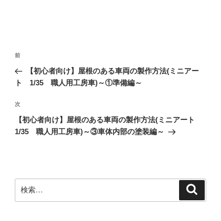
投
前
前
稿
の
【初心者向け】屋根のある車両の製作方法(ミニアー
ナ
投
ト 1/35 職人用工房車)～①準備編～
ビ
稿
ゲ
次
次
の
ー
【初心者向け】屋根のある車両の製作方法(ミニアート
投
シ
1/35 職人用工房車)～③車体内部の塗装編～
稿
ョ
ン
検
検
索
索: