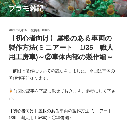
コ
プラモ雑記
ン
テ
ン
ツ
投
2026年6月15日
投稿者:
BIRD
稿
【初心者向け】屋根のある車両の
へ
日:
ス
製作方法(ミニアート 1/35 職人
キ
用工房車)～②車体内部の製作編～
ッ
プ
前回は製作についての説明をしました。今回は車体の
製作作業になります。
前回の記事を下記に載せておきます。参考にして下さ
い。
【初心者向け】屋根のある車両の製作方法(ミニアート
1/35 職人用工房車)～①準備編～