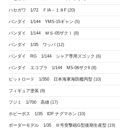
ハセガワ 1/72 Ｆ/A－１８F
(20)
バンダイ 1/144 YMS-15ギャン
(5)
バンダイ 1/144 ＭＳ-05ザクⅠ
(8)
バンダイ 1/35 ワッパ
(12)
バンダイ RG 1/144 シャア専用ズゴック
(6)
バンダイ エコプラ 1/144 MS-06ザクII
(8)
ピットロード 1/350 日本海軍海防艦丙型
(10)
フィギュア塗装
(8)
フジミ 1/700 高雄
(17)
ホビーボス 1/35 IDF ナグマホン
(10)
ボーダーモデル 1/35 Ⅲ号突撃砲G型後期生産型
(19)