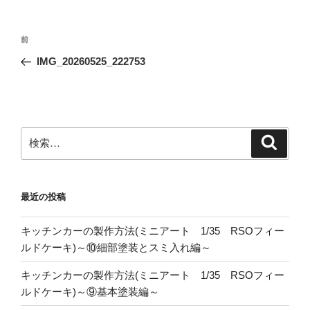
投
前
前
稿
の
IMG_20260525_222753
ナ
投
ビ
稿
ゲ
ー
検
検
シ
索
索:
ョ
ン
最近の投稿
キッチンカーの製作方法(ミニアート 1/35 RSOフィー
ルドケーキ)～⑩細部塗装とスミ入れ編～
キッチンカーの製作方法(ミニアート 1/35 RSOフィー
ルドケーキ)～⑨基本塗装編～