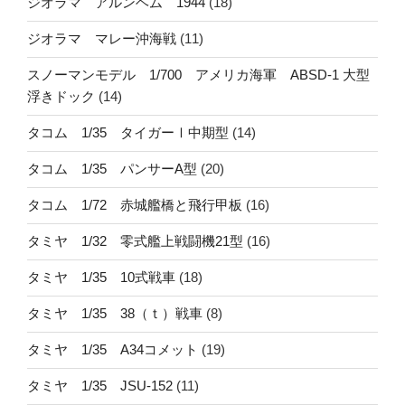
ジオラマ アルンヘム 1944
(18)
ジオラマ マレー沖海戦
(11)
スノーマンモデル 1/700 アメリカ海軍 ABSD-1 大型
浮きドック
(14)
タコム 1/35 タイガーⅠ中期型
(14)
タコム 1/35 パンサーA型
(20)
タコム 1/72 赤城艦橋と飛行甲板
(16)
タミヤ 1/32 零式艦上戦闘機21型
(16)
タミヤ 1/35 10式戦車
(18)
タミヤ 1/35 38（ｔ）戦車
(8)
タミヤ 1/35 A34コメット
(19)
タミヤ 1/35 JSU-152
(11)