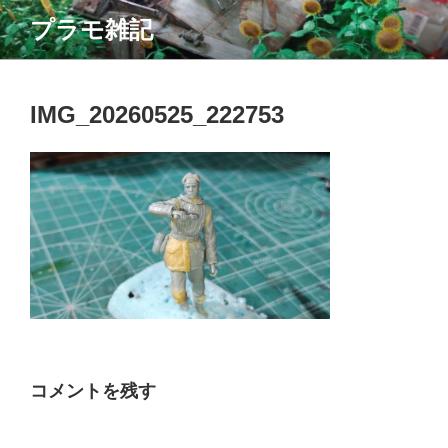
コ
プラモ雑記
ン
テ
ン
ツ
IMG_20260525_222753
へ
ス
キ
ッ
プ
コメントを残す