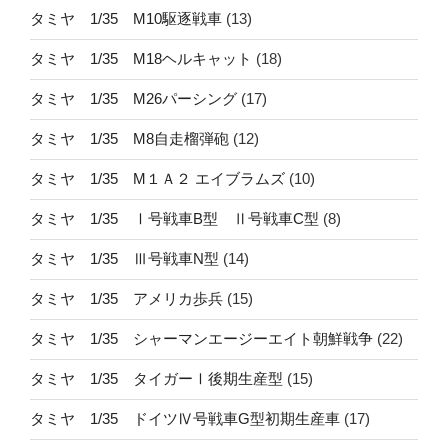
タミヤ 1/35 M10駆逐戦車
(13)
タミヤ 1/35 M18ヘルキャット
(18)
タミヤ 1/35 M26パーシング
(17)
タミヤ 1/35 M8自走榴弾砲
(12)
タミヤ 1/35 M１Ａ２ エイブラムズ
(10)
タミヤ 1/35 Ⅰ号戦車B型 Ⅱ号戦車C型
(8)
タミヤ 1/35 Ⅲ号戦車N型
(14)
タミヤ 1/35 アメリカ歩兵
(15)
タミヤ 1/35 シャーマンエージーエイト朝鮮戦争
(22)
タミヤ 1/35 タイガーⅠ後期生産型
(15)
タミヤ 1/35 ドイツⅣ号戦車G型初期生産車
(17)