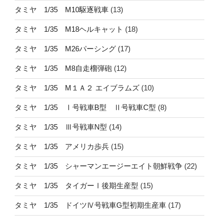
タミヤ 1/35 M10駆逐戦車
(13)
タミヤ 1/35 M18ヘルキャット
(18)
タミヤ 1/35 M26パーシング
(17)
タミヤ 1/35 M8自走榴弾砲
(12)
タミヤ 1/35 M１Ａ２ エイブラムズ
(10)
タミヤ 1/35 Ⅰ号戦車B型 Ⅱ号戦車C型
(8)
タミヤ 1/35 Ⅲ号戦車N型
(14)
タミヤ 1/35 アメリカ歩兵
(15)
タミヤ 1/35 シャーマンエージーエイト朝鮮戦争
(22)
タミヤ 1/35 タイガーⅠ後期生産型
(15)
タミヤ 1/35 ドイツⅣ号戦車G型初期生産車
(17)