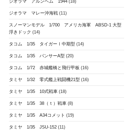
ジオラマ アルンヘム 1944
(18)
ジオラマ マレー沖海戦
(11)
スノーマンモデル 1/700 アメリカ海軍 ABSD-1 大型
浮きドック
(14)
タコム 1/35 タイガーⅠ中期型
(14)
タコム 1/35 パンサーA型
(20)
タコム 1/72 赤城艦橋と飛行甲板
(16)
タミヤ 1/32 零式艦上戦闘機21型
(16)
タミヤ 1/35 10式戦車
(18)
タミヤ 1/35 38（ｔ）戦車
(8)
タミヤ 1/35 A34コメット
(19)
タミヤ 1/35 JSU-152
(11)