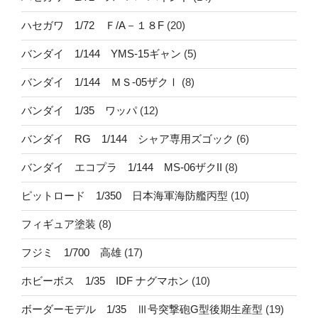
ハセガワ 1/72 Ｆ/A－１８F
(20)
バンダイ 1/144 YMS-15ギャン
(5)
バンダイ 1/144 ＭＳ-05ザクⅠ
(8)
バンダイ 1/35 ワッパ
(12)
バンダイ RG 1/144 シャア専用ズゴック
(6)
バンダイ エコプラ 1/144 MS-06ザクII
(8)
ピットロード 1/350 日本海軍海防艦丙型
(10)
フィギュア塗装
(8)
フジミ 1/700 高雄
(17)
ホビーボス 1/35 IDF ナグマホン
(10)
ボーダーモデル 1/35 Ⅲ号突撃砲G型後期生産型
(19)