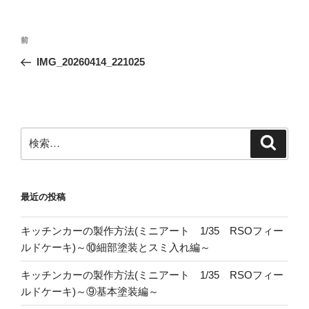
投
前
前
稿
の
IMG_20260414_221025
ナ
投
ビ
稿
ゲ
ー
検
検
シ
索
索:
ョ
ン
最近の投稿
キッチンカーの製作方法(ミニアート 1/35 RSOフィー
ルドケーキ)～⑩細部塗装とスミ入れ編～
キッチンカーの製作方法(ミニアート 1/35 RSOフィー
ルドケーキ)～⑨基本塗装編～