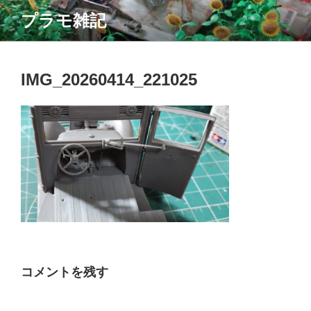
コ
プラモ雑記
ン
テ
ン
ツ
IMG_20260414_221025
へ
ス
キ
ッ
プ
コメントを残す