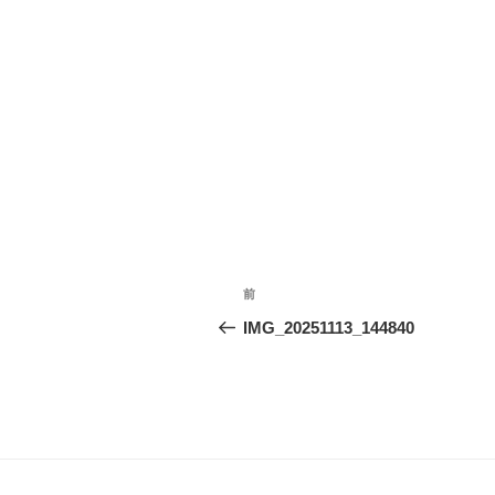
投
前
前
稿
の
IMG_20251113_144840
投
ナ
稿
ビ
ゲ
ー