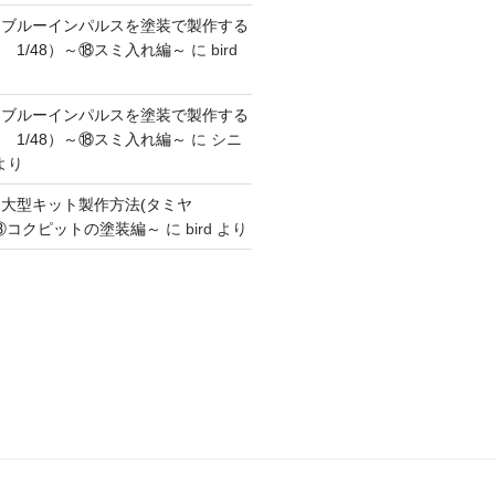
】ブルーインパルスを塗装で製作する
 1/48）～⑱スミ入れ編～
に
bird
】ブルーインパルスを塗装で製作する
 1/48）～⑱スミ入れ編～
に
シニ
より
】大型キット製作方法(タミヤ
～③コクピットの塗装編～
に
bird
より