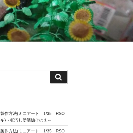
検
索
作方法(ミニアート 1/35 RSO
キ)～⑪汚し塗装編その１～
作方法(ミニアート 1/35 RSO