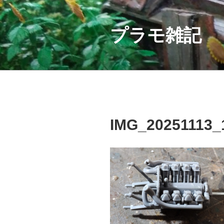
コ
ン
テ
プラモ雑記
ン
ツ
へ
ス
キ
ッ
プ
IMG_20251113_