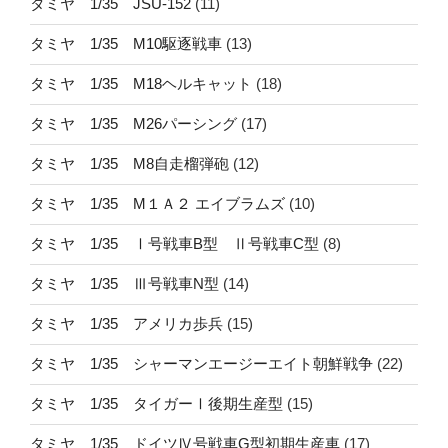
タミヤ 1/35 JSU-152
(11)
タミヤ 1/35 M10駆逐戦車
(13)
タミヤ 1/35 M18ヘルキャット
(18)
タミヤ 1/35 M26パーシング
(17)
タミヤ 1/35 M8自走榴弾砲
(12)
タミヤ 1/35 M１Ａ２ エイブラムズ
(10)
タミヤ 1/35 Ⅰ号戦車B型 Ⅱ号戦車C型
(8)
タミヤ 1/35 Ⅲ号戦車N型
(14)
タミヤ 1/35 アメリカ歩兵
(15)
タミヤ 1/35 シャーマンエージーエイト朝鮮戦争
(22)
タミヤ 1/35 タイガーⅠ後期生産型
(15)
タミヤ 1/35 ドイツⅣ号戦車G型初期生産車
(17)