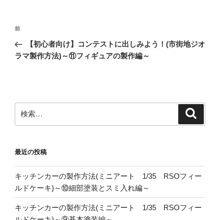
投
前
前
稿
の
【初心者向け】コンテストに出しみよう！(市街地ジオ
ナ
投
ラマ製作方法)～⑪フィギュアの製作編～
ビ
稿
ゲ
ー
シ
検
検
ョ
索
索:
ン
最近の投稿
キッチンカーの製作方法(ミニアート 1/35 RSOフィー
ルドケーキ)～⑩細部塗装とスミ入れ編～
キッチンカーの製作方法(ミニアート 1/35 RSOフィー
ルドケーキ)～⑨基本塗装編～