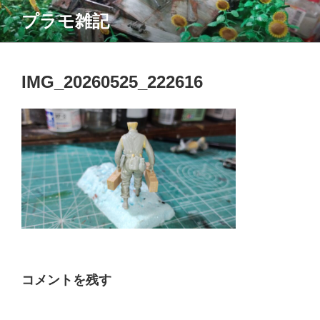
コ
プラモ雑記
ン
テ
ン
ツ
IMG_20260525_222616
へ
ス
キ
ッ
プ
コメントを残す