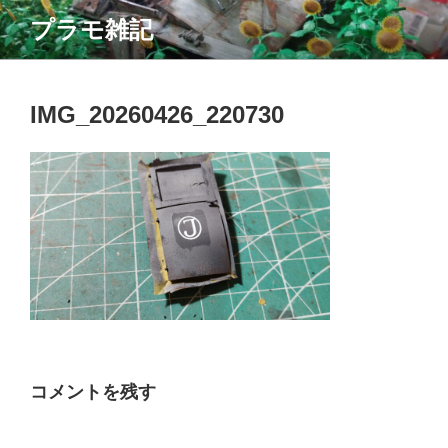
コ
プラモ雑記
ン
テ
ン
ツ
IMG_20260426_220730
へ
ス
キ
ッ
プ
コメントを残す