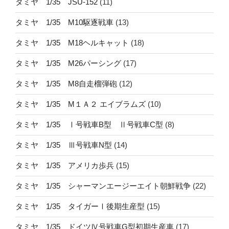
タミヤ 1/35 JSU-152
(11)
タミヤ 1/35 M10駆逐戦車
(13)
タミヤ 1/35 M18ヘルキャット
(18)
タミヤ 1/35 M26パーシング
(17)
タミヤ 1/35 M8自走榴弾砲
(12)
タミヤ 1/35 M１Ａ２ エイブラムズ
(10)
タミヤ 1/35 Ⅰ号戦車B型 Ⅱ号戦車C型
(8)
タミヤ 1/35 Ⅲ号戦車N型
(14)
タミヤ 1/35 アメリカ歩兵
(15)
タミヤ 1/35 シャーマンエージーエイト朝鮮戦争
(22)
タミヤ 1/35 タイガーⅠ後期生産型
(15)
タミヤ 1/35 ドイツⅣ号戦車G型初期生産車
(17)