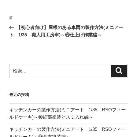
投
前
前
稿
の
【初心者向け】屋根のある車両の製作方法(ミニアー
ナ
投
ト 1/35 職人用工房車)～⑥仕上げ作業編～
ビ
稿
ゲ
ー
シ
検
検
ョ
索
索:
ン
最近の投稿
キッチンカーの製作方法(ミニアート 1/35 RSOフィー
ルドケーキ)～⑩細部塗装とスミ入れ編～
キッチンカーの製作方法(ミニアート 1/35 RSOフィー
ルドケーキ)～⑨基本塗装編～