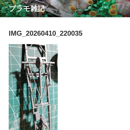
コ
プラモ雑記
ン
テ
ン
ツ
IMG_20260410_220035
へ
ス
キ
ッ
プ