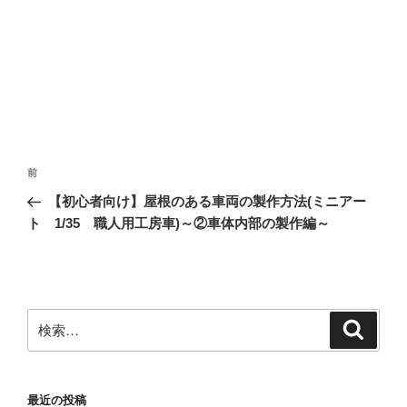
投
前
前
稿
の
【初心者向け】屋根のある車両の製作方法(ミニアー
ナ
投
ト 1/35 職人用工房車)～②車体内部の製作編～
ビ
稿
ゲ
ー
シ
検
検
ョ
索
索:
ン
最近の投稿