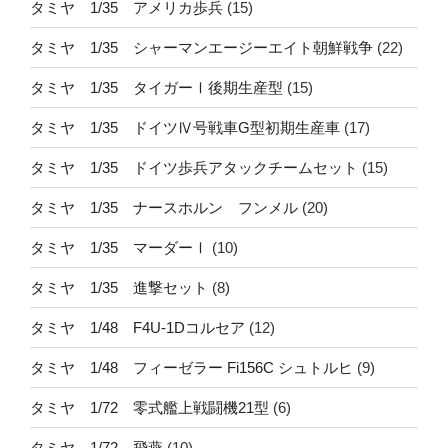
タミヤ 1/35 アメリカ歩兵
(15)
タミヤ 1/35 シャーマンエージーエイト朝鮮戦争
(22)
タミヤ 1/35 タイガーⅠ後期生産型
(15)
タミヤ 1/35 ドイツⅣ号戦車G型初期生産車
(17)
タミヤ 1/35 ドイツ歩兵アタックチームセット
(15)
タミヤ 1/35 ナースホルン フンメル
(20)
タミヤ 1/35 マーダーⅠ
(10)
タミヤ 1/35 進撃セット
(8)
タミヤ 1/48 F4U-1Dコルセア
(12)
タミヤ 1/48 フィーゼラー Fi156C シュトルヒ
(9)
タミヤ 1/72 零式艦上戦闘機21型
(6)
タミヤ 1/72 飛燕
(10)