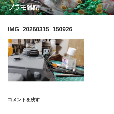
コ
プラモ雑記
ン
テ
ン
ツ
IMG_20260315_150926
へ
ス
キ
ッ
プ
コメントを残す