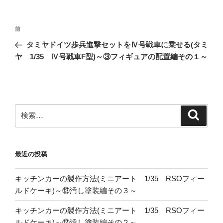
投
前
前
稿
の
タミヤドイツ歩兵進撃セットをⅣ号戦車に乗せる(タミ
ナ
投
ヤ 1/35 Ⅳ号戦車F型)～③フィギュアの配置編その１～
ビ
稿
ゲ
ー
シ
検
検
ョ
索
索:
ン
最近の投稿
キッチンカーの製作方法(ミニアート 1/35 RSOフィー
ルドケーキ)～⑬汚し塗装編その３～
キッチンカーの製作方法(ミニアート 1/35 RSOフィー
ルドケーキ)～⑫汚し塗装編その２～