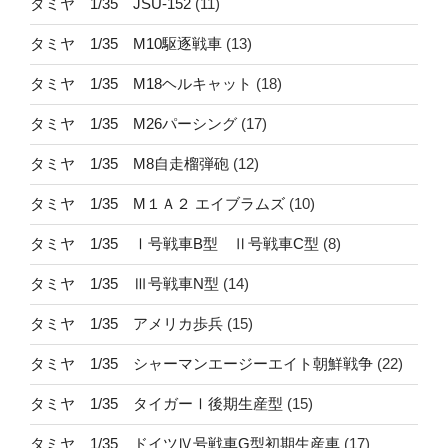
タミヤ 1/35 JSU-152
(11)
タミヤ 1/35 M10駆逐戦車
(13)
タミヤ 1/35 M18ヘルキャット
(18)
タミヤ 1/35 M26パーシング
(17)
タミヤ 1/35 M8自走榴弾砲
(12)
タミヤ 1/35 M１Ａ２ エイブラムズ
(10)
タミヤ 1/35 Ⅰ号戦車B型 Ⅱ号戦車C型
(8)
タミヤ 1/35 Ⅲ号戦車N型
(14)
タミヤ 1/35 アメリカ歩兵
(15)
タミヤ 1/35 シャーマンエージーエイト朝鮮戦争
(22)
タミヤ 1/35 タイガーⅠ後期生産型
(15)
タミヤ 1/35 ドイツⅣ号戦車G型初期生産車
(17)