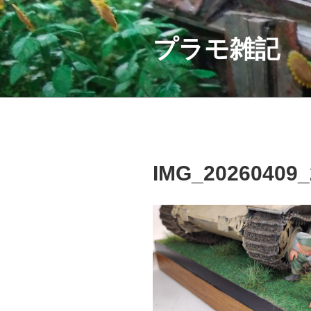
コ
ン
テ
プラモ雑記
ン
ツ
へ
ス
キ
ッ
プ
IMG_20260409_