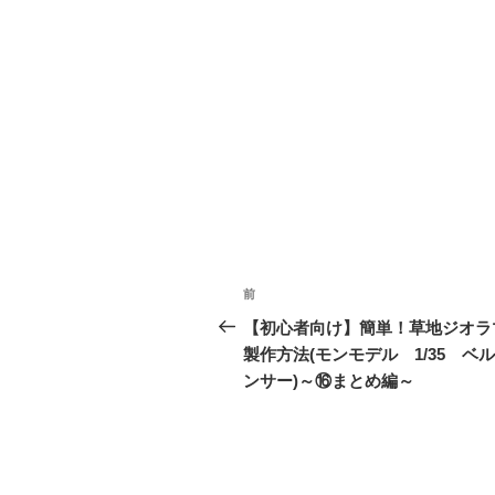
投
前
前
稿
の
【初心者向け】簡単！草地ジオラ
投
製作方法(モンモデル 1/35 ベ
ナ
稿
ンサー)～⑯まとめ編～
ビ
ゲ
ー