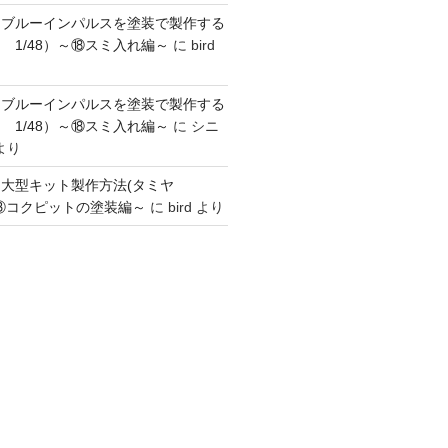
】ブルーインパルスを塗装で製作する
 1/48）～⑱スミ入れ編～
に
bird
】ブルーインパルスを塗装で製作する
 1/48）～⑱スミ入れ編～
に
シニ
より
】大型キット製作方法(タミヤ
～③コクピットの塗装編～
に
bird
より