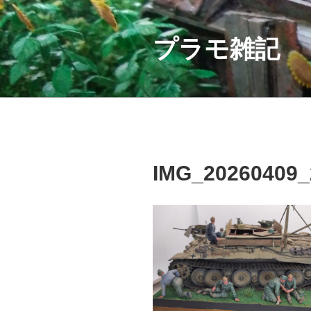
コ
ン
テ
プラモ雑記
ン
ツ
へ
ス
キ
ッ
プ
IMG_20260409_