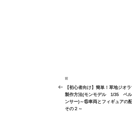
投
前
前
稿
の
【初心者向け】簡単！草地ジオラ
投
製作方法(モンモデル 1/35 ベ
ナ
稿
ンサー)～⑮車両とフィギュアの
ビ
その２～
ゲ
ー