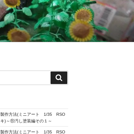
検
索
作方法(ミニアート 1/35 RSO
キ)～⑪汚し塗装編その１～
作方法(ミニアート 1/35 RSO