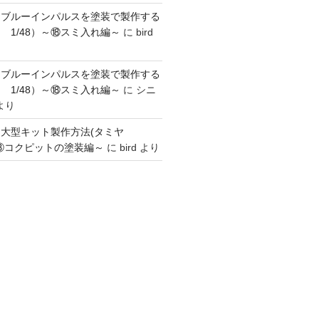
】ブルーインパルスを塗装で製作する
 1/48）～⑱スミ入れ編～
に
bird
】ブルーインパルスを塗装で製作する
 1/48）～⑱スミ入れ編～
に
シニ
より
】大型キット製作方法(タミヤ
～③コクピットの塗装編～
に
bird
より