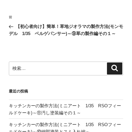
投
前
前
稿
の
【初心者向け】簡単！草地ジオラマの製作方法(モンモ
ナ
投
デル 1/35 ベルゲパンサー)～⑨草の製作編その１～
ビ
稿
ゲ
ー
シ
検
検
ョ
索
索:
ン
最近の投稿
キッチンカーの製作方法(ミニアート 1/35 RSOフィー
ルドケーキ)～⑪汚し塗装編その１～
キッチンカーの製作方法(ミニアート 1/35 RSOフィー
ルドケーキ)～⑩細部塗装とスミ入れ編～