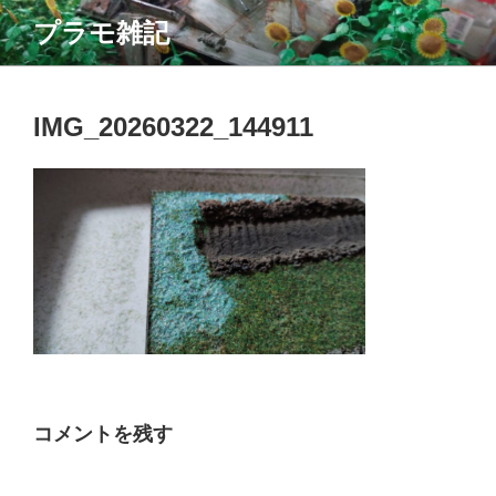
コ
プラモ雑記
ン
テ
ン
ツ
IMG_20260322_144911
へ
ス
キ
ッ
プ
コメントを残す