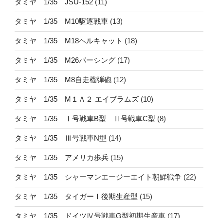
タミヤ 1/35 JSU-152
(11)
タミヤ 1/35 M10駆逐戦車
(13)
タミヤ 1/35 M18ヘルキャット
(18)
タミヤ 1/35 M26パーシング
(17)
タミヤ 1/35 M8自走榴弾砲
(12)
タミヤ 1/35 M１Ａ２ エイブラムズ
(10)
タミヤ 1/35 Ⅰ号戦車B型 Ⅱ号戦車C型
(8)
タミヤ 1/35 Ⅲ号戦車N型
(14)
タミヤ 1/35 アメリカ歩兵
(15)
タミヤ 1/35 シャーマンエージーエイト朝鮮戦争
(22)
タミヤ 1/35 タイガーⅠ後期生産型
(15)
タミヤ 1/35 ドイツⅣ号戦車G型初期生産車
(17)