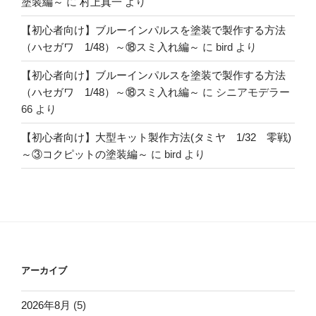
塗装編～
に
村上真一
より
【初心者向け】ブルーインパルスを塗装で製作する方法
（ハセガワ 1/48）～⑱スミ入れ編～
に
bird
より
【初心者向け】ブルーインパルスを塗装で製作する方法
（ハセガワ 1/48）～⑱スミ入れ編～
に
シニアモデラー
66
より
【初心者向け】大型キット製作方法(タミヤ 1/32 零戦)
～③コクピットの塗装編～
に
bird
より
アーカイブ
2026年8月
(5)