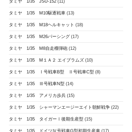
タミヤ 1/35 JSU-152
(11)
タミヤ 1/35 M10駆逐戦車
(13)
タミヤ 1/35 M18ヘルキャット
(18)
タミヤ 1/35 M26パーシング
(17)
タミヤ 1/35 M8自走榴弾砲
(12)
タミヤ 1/35 M１Ａ２ エイブラムズ
(10)
タミヤ 1/35 Ⅰ号戦車B型 Ⅱ号戦車C型
(8)
タミヤ 1/35 Ⅲ号戦車N型
(14)
タミヤ 1/35 アメリカ歩兵
(15)
タミヤ 1/35 シャーマンエージーエイト朝鮮戦争
(22)
タミヤ 1/35 タイガーⅠ後期生産型
(15)
タミヤ 1/35 ドイツⅣ号戦車G型初期生産車
(17)