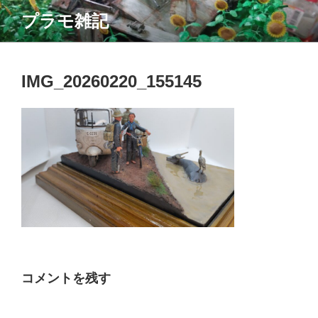
コ
プラモ雑記
ン
テ
ン
ツ
IMG_20260220_155145
へ
ス
キ
ッ
プ
コメントを残す