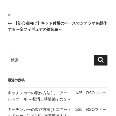
投
前
前
稿
の
【初心者向け】キット付属のベースでジオラマを製作
ナ
投
する～⑨フィギュアの塗装編～
ビ
稿
ゲ
ー
シ
検
検
ョ
索
索:
ン
最近の投稿
キッチンカーの製作方法(ミニアート 1/35 RSOフィー
ルドケーキ)～⑫汚し塗装編その２～
キッチンカーの製作方法(ミニアート 1/35 RSOフィー
ルドケーキ)～⑪汚し塗装編その１～