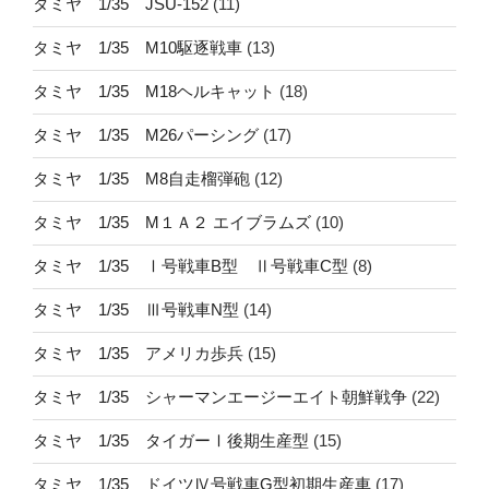
タミヤ 1/35 JSU-152
(11)
タミヤ 1/35 M10駆逐戦車
(13)
タミヤ 1/35 M18ヘルキャット
(18)
タミヤ 1/35 M26パーシング
(17)
タミヤ 1/35 M8自走榴弾砲
(12)
タミヤ 1/35 M１Ａ２ エイブラムズ
(10)
タミヤ 1/35 Ⅰ号戦車B型 Ⅱ号戦車C型
(8)
タミヤ 1/35 Ⅲ号戦車N型
(14)
タミヤ 1/35 アメリカ歩兵
(15)
タミヤ 1/35 シャーマンエージーエイト朝鮮戦争
(22)
タミヤ 1/35 タイガーⅠ後期生産型
(15)
タミヤ 1/35 ドイツⅣ号戦車G型初期生産車
(17)