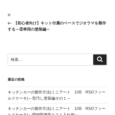
投
前
前
稿
の
【初心者向け】キット付属のベースでジオラマを製作
ナ
投
する～⑧車両の塗装編～
ビ
稿
ゲ
ー
シ
検
検
ョ
索
索:
ン
最近の投稿
キッチンカーの製作方法(ミニアート 1/35 RSOフィー
ルドケーキ)～⑪汚し塗装編その１～
キッチンカーの製作方法(ミニアート 1/35 RSOフィー
ルドケーキ)～⑩細部塗装とスミ入れ編～