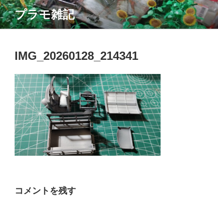
コ
プラモ雑記
ン
テ
ン
ツ
IMG_20260128_214341
へ
ス
キ
ッ
プ
コメントを残す