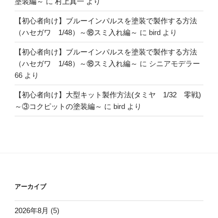
塗装編～
に
村上真一
より
【初心者向け】ブルーインパルスを塗装で製作する方法
（ハセガワ 1/48）～⑱スミ入れ編～
に
bird
より
【初心者向け】ブルーインパルスを塗装で製作する方法
（ハセガワ 1/48）～⑱スミ入れ編～
に
シニアモデラー
66
より
【初心者向け】大型キット製作方法(タミヤ 1/32 零戦)
～③コクピットの塗装編～
に
bird
より
アーカイブ
2026年8月
(5)