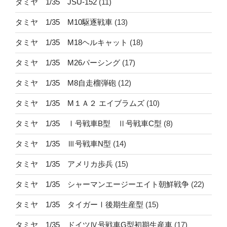
タミヤ 1/35 JSU-152
(11)
タミヤ 1/35 M10駆逐戦車
(13)
タミヤ 1/35 M18ヘルキャット
(18)
タミヤ 1/35 M26パーシング
(17)
タミヤ 1/35 M8自走榴弾砲
(12)
タミヤ 1/35 M１Ａ２ エイブラムズ
(10)
タミヤ 1/35 Ⅰ号戦車B型 Ⅱ号戦車C型
(8)
タミヤ 1/35 Ⅲ号戦車N型
(14)
タミヤ 1/35 アメリカ歩兵
(15)
タミヤ 1/35 シャーマンエージーエイト朝鮮戦争
(22)
タミヤ 1/35 タイガーⅠ後期生産型
(15)
タミヤ 1/35 ドイツⅣ号戦車G型初期生産車
(17)