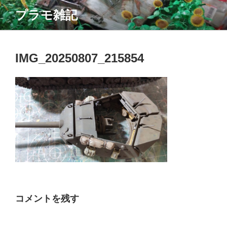
コ
プラモ雑記
ン
テ
ン
ツ
IMG_20250807_215854
へ
ス
キ
ッ
プ
コメントを残す