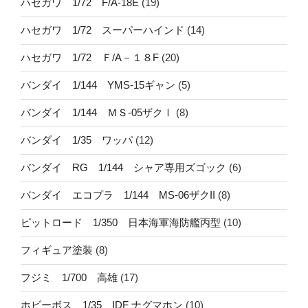
ハセガワ 1/72 F/A-18E
(19)
ハセガワ 1/72 スーパーハインド
(14)
ハセガワ 1/72 Ｆ/A－１８F
(20)
バンダイ 1/144 YMS-15ギャン
(5)
バンダイ 1/144 ＭＳ-05ザクⅠ
(8)
バンダイ 1/35 ワッパ
(12)
バンダイ RG 1/144 シャア専用ズゴック
(6)
バンダイ エコプラ 1/144 MS-06ザクII
(8)
ピットロード 1/350 日本海軍海防艦丙型
(10)
フィギュア塗装
(8)
フジミ 1/700 高雄
(17)
ホビーボス 1/35 IDF ナグマホン
(10)