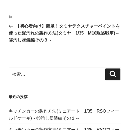
投
前
前
稿
の
【初心者向け】簡単！タミヤテクスチャーペイントを
ナ
投
使った泥汚れの製作方法(タミヤ 1/35 M10駆逐戦車)～
ビ
稿
⑭汚し塗装編その３～
ゲ
ー
シ
ョ
検
検
索
索:
ン
最近の投稿
キッチンカーの製作方法(ミニアート 1/35 RSOフィー
ルドケーキ)～⑪汚し塗装編その１～
キッチンカーの製作方法(ミニアート 1/35 RSOフィー