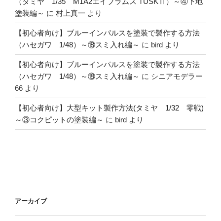
（タミヤ 1/35 M1A2エイブラムス TUSKⅡ）～④下地
塗装編～
に
村上真一
より
【初心者向け】ブルーインパルスを塗装で製作する方法
（ハセガワ 1/48）～⑱スミ入れ編～
に
bird
より
【初心者向け】ブルーインパルスを塗装で製作する方法
（ハセガワ 1/48）～⑱スミ入れ編～
に
シニアモデラー
66
より
【初心者向け】大型キット製作方法(タミヤ 1/32 零戦)
～③コクピットの塗装編～
に
bird
より
アーカイブ