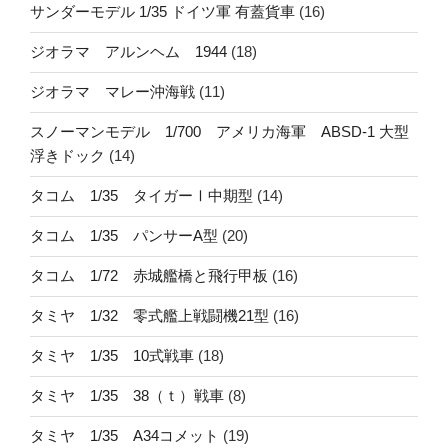
サンダーモデル 1/35 ドイツ軍 有蓋貨車
(16)
ジオラマ アルンヘム 1944
(18)
ジオラマ マレー沖海戦
(11)
スノーマンモデル 1/700 アメリカ海軍 ABSD-1 大型
浮きドック
(14)
タコム 1/35 タイガーⅠ中期型
(14)
タコム 1/35 パンサーA型
(20)
タコム 1/72 赤城艦橋と飛行甲板
(16)
タミヤ 1/32 零式艦上戦闘機21型
(16)
タミヤ 1/35 10式戦車
(18)
タミヤ 1/35 38（ｔ）戦車
(8)
タミヤ 1/35 A34コメット
(19)