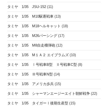
タミヤ 1/35 JSU-152
(11)
タミヤ 1/35 M10駆逐戦車
(13)
タミヤ 1/35 M18ヘルキャット
(18)
タミヤ 1/35 M26パーシング
(17)
タミヤ 1/35 M8自走榴弾砲
(12)
タミヤ 1/35 M１Ａ２ エイブラムズ
(10)
タミヤ 1/35 Ⅰ号戦車B型 Ⅱ号戦車C型
(8)
タミヤ 1/35 Ⅲ号戦車N型
(14)
タミヤ 1/35 アメリカ歩兵
(15)
タミヤ 1/35 シャーマンエージーエイト朝鮮戦争
(22)
タミヤ 1/35 タイガーⅠ後期生産型
(15)