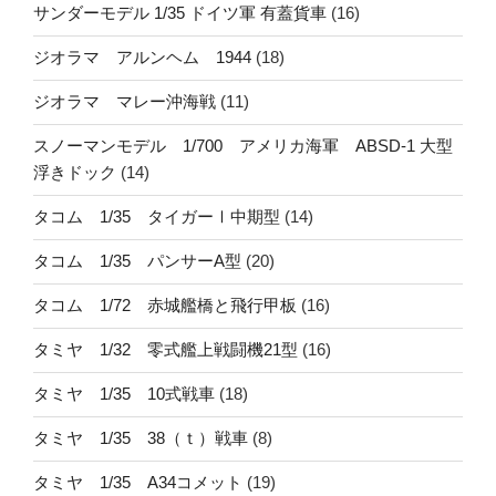
サンダーモデル 1/35 ドイツ軍 有蓋貨車
(16)
ジオラマ アルンヘム 1944
(18)
ジオラマ マレー沖海戦
(11)
スノーマンモデル 1/700 アメリカ海軍 ABSD-1 大型
浮きドック
(14)
タコム 1/35 タイガーⅠ中期型
(14)
タコム 1/35 パンサーA型
(20)
タコム 1/72 赤城艦橋と飛行甲板
(16)
タミヤ 1/32 零式艦上戦闘機21型
(16)
タミヤ 1/35 10式戦車
(18)
タミヤ 1/35 38（ｔ）戦車
(8)
タミヤ 1/35 A34コメット
(19)