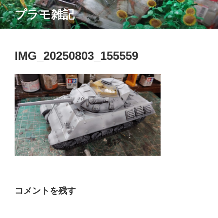
コ
プラモ雑記
ン
テ
ン
ツ
IMG_20250803_155559
へ
ス
キ
ッ
プ
コメントを残す