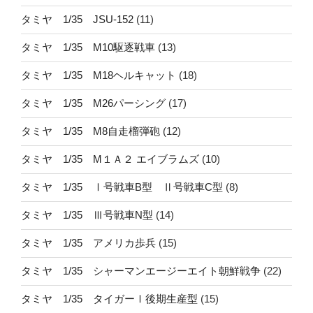
タミヤ 1/35 JSU-152
(11)
タミヤ 1/35 M10駆逐戦車
(13)
タミヤ 1/35 M18ヘルキャット
(18)
タミヤ 1/35 M26パーシング
(17)
タミヤ 1/35 M8自走榴弾砲
(12)
タミヤ 1/35 M１Ａ２ エイブラムズ
(10)
タミヤ 1/35 Ⅰ号戦車B型 Ⅱ号戦車C型
(8)
タミヤ 1/35 Ⅲ号戦車N型
(14)
タミヤ 1/35 アメリカ歩兵
(15)
タミヤ 1/35 シャーマンエージーエイト朝鮮戦争
(22)
タミヤ 1/35 タイガーⅠ後期生産型
(15)