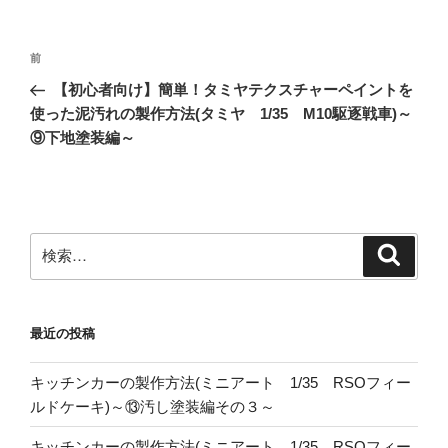
投
前
前
稿
の
【初心者向け】簡単！タミヤテクスチャーペイントを
ナ
投
使った泥汚れの製作方法(タミヤ 1/35 M10駆逐戦車)～
ビ
稿
⑨下地塗装編～
ゲ
ー
シ
ョ
検
検
索
索:
ン
最近の投稿
キッチンカーの製作方法(ミニアート 1/35 RSOフィー
ルドケーキ)～⑬汚し塗装編その３～
キッチンカーの製作方法(ミニアート 1/35 RSOフィー