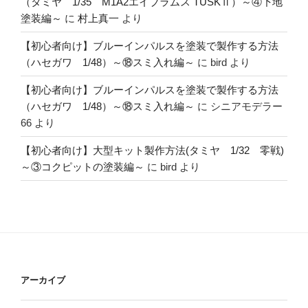
（タミヤ 1/35 M1A2エイブラムス TUSKⅡ）～④下地
塗装編～
に
村上真一
より
【初心者向け】ブルーインパルスを塗装で製作する方法
（ハセガワ 1/48）～⑱スミ入れ編～
に
bird
より
【初心者向け】ブルーインパルスを塗装で製作する方法
（ハセガワ 1/48）～⑱スミ入れ編～
に
シニアモデラー
66
より
【初心者向け】大型キット製作方法(タミヤ 1/32 零戦)
～③コクピットの塗装編～
に
bird
より
アーカイブ