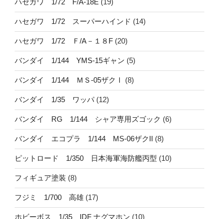
ハセガワ 1/72 F/A-18E
(19)
ハセガワ 1/72 スーパーハインド
(14)
ハセガワ 1/72 Ｆ/A－１８F
(20)
バンダイ 1/144 YMS-15ギャン
(5)
バンダイ 1/144 ＭＳ-05ザクⅠ
(8)
バンダイ 1/35 ワッパ
(12)
バンダイ RG 1/144 シャア専用ズゴック
(6)
バンダイ エコプラ 1/144 MS-06ザクII
(8)
ピットロード 1/350 日本海軍海防艦丙型
(10)
フィギュア塗装
(8)
フジミ 1/700 高雄
(17)
ホビーボス 1/35 IDF ナグマホン
(10)