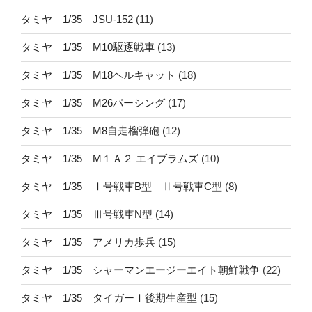
タミヤ 1/35 JSU-152
(11)
タミヤ 1/35 M10駆逐戦車
(13)
タミヤ 1/35 M18ヘルキャット
(18)
タミヤ 1/35 M26パーシング
(17)
タミヤ 1/35 M8自走榴弾砲
(12)
タミヤ 1/35 M１Ａ２ エイブラムズ
(10)
タミヤ 1/35 Ⅰ号戦車B型 Ⅱ号戦車C型
(8)
タミヤ 1/35 Ⅲ号戦車N型
(14)
タミヤ 1/35 アメリカ歩兵
(15)
タミヤ 1/35 シャーマンエージーエイト朝鮮戦争
(22)
タミヤ 1/35 タイガーⅠ後期生産型
(15)