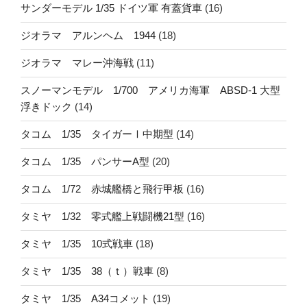
サンダーモデル 1/35 ドイツ軍 有蓋貨車
(16)
ジオラマ アルンヘム 1944
(18)
ジオラマ マレー沖海戦
(11)
スノーマンモデル 1/700 アメリカ海軍 ABSD-1 大型
浮きドック
(14)
タコム 1/35 タイガーⅠ中期型
(14)
タコム 1/35 パンサーA型
(20)
タコム 1/72 赤城艦橋と飛行甲板
(16)
タミヤ 1/32 零式艦上戦闘機21型
(16)
タミヤ 1/35 10式戦車
(18)
タミヤ 1/35 38（ｔ）戦車
(8)
タミヤ 1/35 A34コメット
(19)