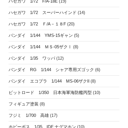
ハセガワ 1/72 F/A-18E
(19)
ハセガワ 1/72 スーパーハインド
(14)
ハセガワ 1/72 Ｆ/A－１８F
(20)
バンダイ 1/144 YMS-15ギャン
(5)
バンダイ 1/144 ＭＳ-05ザクⅠ
(8)
バンダイ 1/35 ワッパ
(12)
バンダイ RG 1/144 シャア専用ズゴック
(6)
バンダイ エコプラ 1/144 MS-06ザクII
(8)
ピットロード 1/350 日本海軍海防艦丙型
(10)
フィギュア塗装
(8)
フジミ 1/700 高雄
(17)
ホビーボス 1/35 IDF ナグマホン
(10)