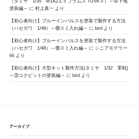
（タミヤ 1/35 M1A2エイブラムス TUSKⅡ）～④下地
塗装編～
に
村上真一
より
【初心者向け】ブルーインパルスを塗装で製作する方法
（ハセガワ 1/48）～⑱スミ入れ編～
に
bird
より
【初心者向け】ブルーインパルスを塗装で製作する方法
（ハセガワ 1/48）～⑱スミ入れ編～
に
シニアモデラー
66
より
【初心者向け】大型キット製作方法(タミヤ 1/32 零戦)
～③コクピットの塗装編～
に
bird
より
アーカイブ