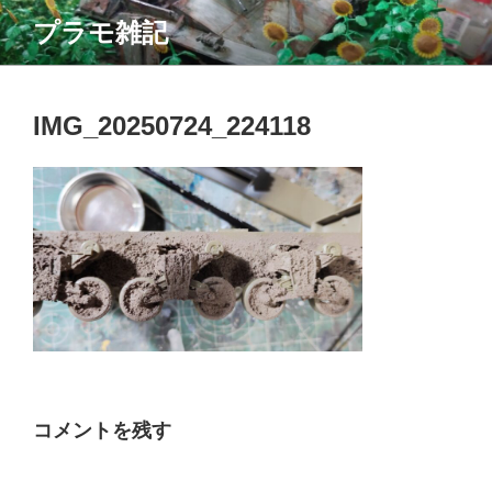
コ
プラモ雑記
ン
テ
ン
ツ
IMG_20250724_224118
へ
ス
キ
ッ
プ
コメントを残す