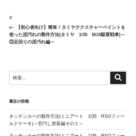
投
前
前
稿
の
【初心者向け】簡単！タミヤテクスチャーペイントを
ナ
投
使った泥汚れの製作方法(タミヤ 1/35 M10駆逐戦車)～
ビ
稿
③足回りの泥汚れ編～
ゲ
ー
シ
ョ
検
検
索
索:
ン
最近の投稿
キッチンカーの製作方法(ミニアート 1/35 RSOフィー
ルドケーキ)～⑪汚し塗装編その１～
キッチンカーの製作方法(ミニアート 1/35 RSOフィー