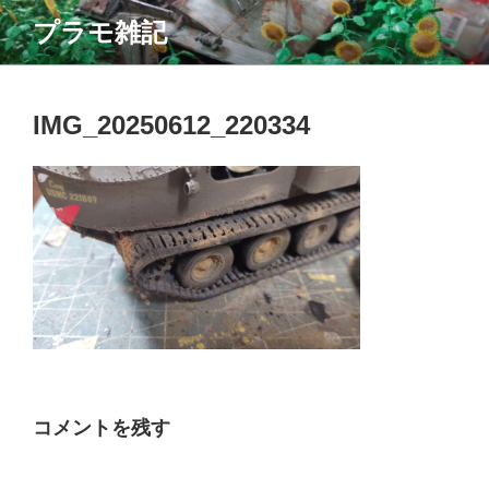
コ
プラモ雑記
ン
テ
ン
ツ
IMG_20250612_220334
へ
ス
キ
ッ
プ
コメントを残す