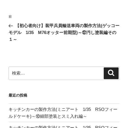
投
前
前
稿
の
【初心者向け】装甲兵員輸送車両の製作方法(ゲッコー
ナ
投
モデル 1/35 M76オッター前期型)～⑫汚し塗装編その
ビ
稿
１～
ゲ
ー
シ
ョ
検
検
索
索:
ン
最近の投稿
キッチンカーの製作方法(ミニアート 1/35 RSOフィー
ルドケーキ)～⑩細部塗装とスミ入れ編～
キッチンカーの製作方法(ミニアート 1/35 RSOフィー