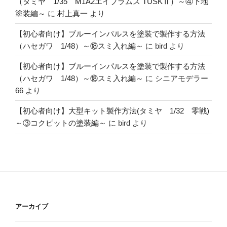
（タミヤ 1/35 M1A2エイブラムス TUSKⅡ）～④下地
塗装編～
に
村上真一
より
【初心者向け】ブルーインパルスを塗装で製作する方法
（ハセガワ 1/48）～⑱スミ入れ編～
に
bird
より
【初心者向け】ブルーインパルスを塗装で製作する方法
（ハセガワ 1/48）～⑱スミ入れ編～
に
シニアモデラー
66
より
【初心者向け】大型キット製作方法(タミヤ 1/32 零戦)
～③コクピットの塗装編～
に
bird
より
アーカイブ