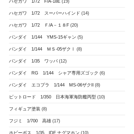
ハセガワ 1/72 F/A-18E
(19)
ハセガワ 1/72 スーパーハインド
(14)
ハセガワ 1/72 Ｆ/A－１８F
(20)
バンダイ 1/144 YMS-15ギャン
(5)
バンダイ 1/144 ＭＳ-05ザクⅠ
(8)
バンダイ 1/35 ワッパ
(12)
バンダイ RG 1/144 シャア専用ズゴック
(6)
バンダイ エコプラ 1/144 MS-06ザクII
(8)
ピットロード 1/350 日本海軍海防艦丙型
(10)
フィギュア塗装
(8)
フジミ 1/700 高雄
(17)
ホビーボス 1/35 IDF ナグマホン
(10)