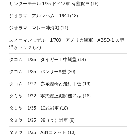
サンダーモデル 1/35 ドイツ軍 有蓋貨車
(16)
ジオラマ アルンヘム 1944
(18)
ジオラマ マレー沖海戦
(11)
スノーマンモデル 1/700 アメリカ海軍 ABSD-1 大型
浮きドック
(14)
タコム 1/35 タイガーⅠ中期型
(14)
タコム 1/35 パンサーA型
(20)
タコム 1/72 赤城艦橋と飛行甲板
(16)
タミヤ 1/32 零式艦上戦闘機21型
(16)
タミヤ 1/35 10式戦車
(18)
タミヤ 1/35 38（ｔ）戦車
(8)
タミヤ 1/35 A34コメット
(19)