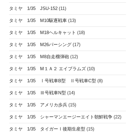
タミヤ 1/35 JSU-152
(11)
タミヤ 1/35 M10駆逐戦車
(13)
タミヤ 1/35 M18ヘルキャット
(18)
タミヤ 1/35 M26パーシング
(17)
タミヤ 1/35 M8自走榴弾砲
(12)
タミヤ 1/35 M１Ａ２ エイブラムズ
(10)
タミヤ 1/35 Ⅰ号戦車B型 Ⅱ号戦車C型
(8)
タミヤ 1/35 Ⅲ号戦車N型
(14)
タミヤ 1/35 アメリカ歩兵
(15)
タミヤ 1/35 シャーマンエージーエイト朝鮮戦争
(22)
タミヤ 1/35 タイガーⅠ後期生産型
(15)