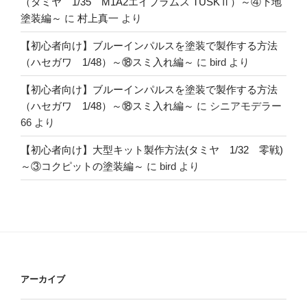
（タミヤ 1/35 M1A2エイブラムス TUSKⅡ）～④下地
塗装編～
に
村上真一
より
【初心者向け】ブルーインパルスを塗装で製作する方法
（ハセガワ 1/48）～⑱スミ入れ編～
に
bird
より
【初心者向け】ブルーインパルスを塗装で製作する方法
（ハセガワ 1/48）～⑱スミ入れ編～
に
シニアモデラー
66
より
【初心者向け】大型キット製作方法(タミヤ 1/32 零戦)
～③コクピットの塗装編～
に
bird
より
アーカイブ