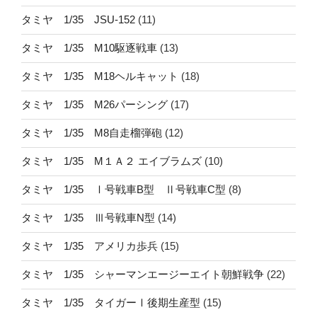
タミヤ 1/35 JSU-152
(11)
タミヤ 1/35 M10駆逐戦車
(13)
タミヤ 1/35 M18ヘルキャット
(18)
タミヤ 1/35 M26パーシング
(17)
タミヤ 1/35 M8自走榴弾砲
(12)
タミヤ 1/35 M１Ａ２ エイブラムズ
(10)
タミヤ 1/35 Ⅰ号戦車B型 Ⅱ号戦車C型
(8)
タミヤ 1/35 Ⅲ号戦車N型
(14)
タミヤ 1/35 アメリカ歩兵
(15)
タミヤ 1/35 シャーマンエージーエイト朝鮮戦争
(22)
タミヤ 1/35 タイガーⅠ後期生産型
(15)