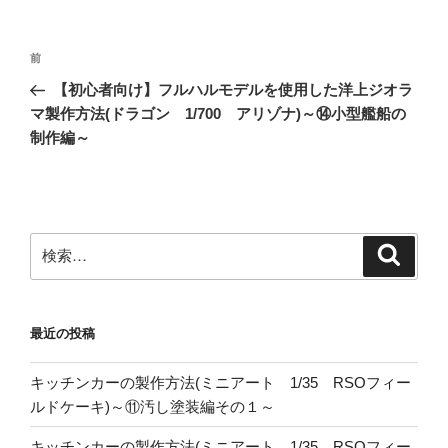
投
前
前
稿
の
【初心者向け】フルハルモデルを使用した洋上ジオラ
ナ
投
マ製作方法(ドラゴン 1/700 アリゾナ)～⑭小型艦船の
ビ
稿
制作編～
ゲ
ー
シ
ョ
検
検
索
索:
ン
最近の投稿
キッチンカーの製作方法(ミニアート 1/35 RSOフィー
ルドケーキ)～⑪汚し塗装編その１～
キッチンカーの製作方法(ミニアート 1/35 RSOフィー