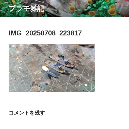
コ
プラモ雑記
ン
テ
ン
ツ
IMG_20250708_223817
へ
ス
キ
ッ
プ
コメントを残す