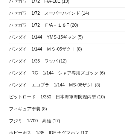
ハセガワ 1/72 F/A-18E
(19)
ハセガワ 1/72 スーパーハインド
(14)
ハセガワ 1/72 Ｆ/A－１８F
(20)
バンダイ 1/144 YMS-15ギャン
(5)
バンダイ 1/144 ＭＳ-05ザクⅠ
(8)
バンダイ 1/35 ワッパ
(12)
バンダイ RG 1/144 シャア専用ズゴック
(6)
バンダイ エコプラ 1/144 MS-06ザクII
(8)
ピットロード 1/350 日本海軍海防艦丙型
(10)
フィギュア塗装
(8)
フジミ 1/700 高雄
(17)
ホビーボス 1/35 IDF ナグマホン
(10)