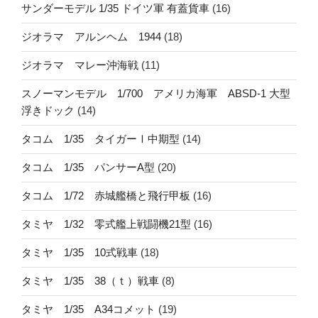
サンダーモデル 1/35 ドイツ軍 有蓋貨車
(16)
ジオラマ アルンヘム 1944
(18)
ジオラマ マレー沖海戦
(11)
スノーマンモデル 1/700 アメリカ海軍 ABSD-1 大型
浮きドック
(14)
タコム 1/35 タイガーⅠ中期型
(14)
タコム 1/35 パンサーA型
(20)
タコム 1/72 赤城艦橋と飛行甲板
(16)
タミヤ 1/32 零式艦上戦闘機21型
(16)
タミヤ 1/35 10式戦車
(18)
タミヤ 1/35 38（ｔ）戦車
(8)
タミヤ 1/35 A34コメット
(19)