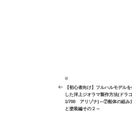
投
前
前
稿
の
【初心者向け】フルハルモデルを
投
した洋上ジオラマ製作方法(ド
ナ
稿
1/700 アリゾナ)～⑦船体の組み
ビ
と塗装編その２～
ゲ
ー