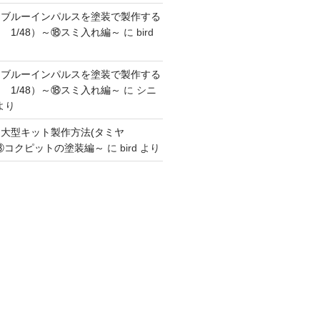
】ブルーインパルスを塗装で製作する
 1/48）～⑱スミ入れ編～
に
bird
】ブルーインパルスを塗装で製作する
 1/48）～⑱スミ入れ編～
に
シニ
より
】大型キット製作方法(タミヤ
～③コクピットの塗装編～
に
bird
より