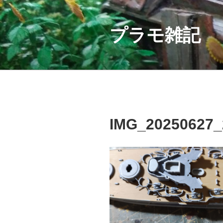
コ
ン
テ
プラモ雑記
ン
ツ
へ
ス
キ
ッ
プ
IMG_20250627_