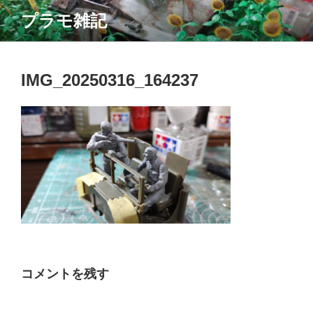
コ
プラモ雑記
ン
テ
ン
ツ
IMG_20250316_164237
へ
ス
キ
ッ
プ
コメントを残す