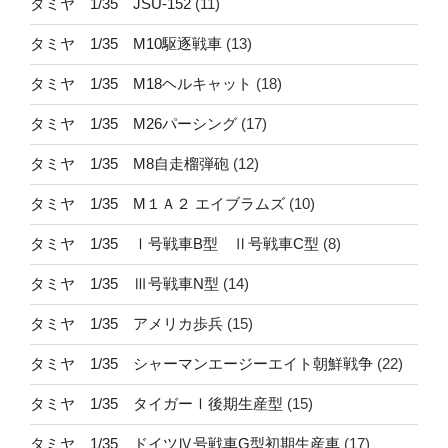
タミヤ 1/35 JSU-152
(11)
タミヤ 1/35 M10駆逐戦車
(13)
タミヤ 1/35 M18ヘルキャット
(18)
タミヤ 1/35 M26パーシング
(17)
タミヤ 1/35 M8自走榴弾砲
(12)
タミヤ 1/35 M１Ａ２ エイブラムズ
(10)
タミヤ 1/35 Ⅰ号戦車B型 Ⅱ号戦車C型
(8)
タミヤ 1/35 Ⅲ号戦車N型
(14)
タミヤ 1/35 アメリカ歩兵
(15)
タミヤ 1/35 シャーマンエージーエイト朝鮮戦争
(22)
タミヤ 1/35 タイガーⅠ後期生産型
(15)
タミヤ 1/35 ドイツⅣ号戦車G型初期生産車
(17)