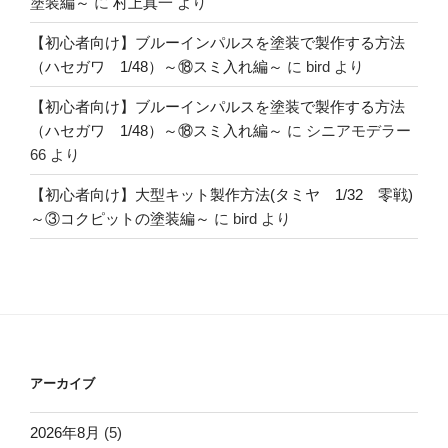
塗装編～
に
村上真一
より
【初心者向け】ブルーインパルスを塗装で製作する方法
（ハセガワ 1/48）～⑱スミ入れ編～
に
bird
より
【初心者向け】ブルーインパルスを塗装で製作する方法
（ハセガワ 1/48）～⑱スミ入れ編～
に
シニアモデラー
66
より
【初心者向け】大型キット製作方法(タミヤ 1/32 零戦)
～③コクピットの塗装編～
に
bird
より
アーカイブ
2026年8月
(5)