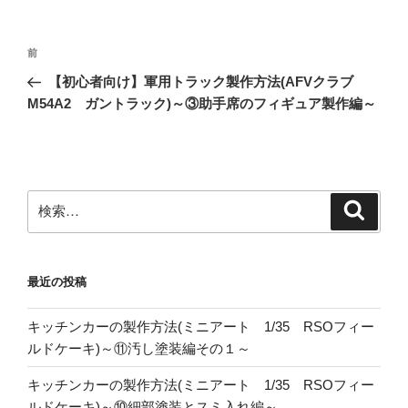
投
前
前
稿
の
【初心者向け】軍用トラック製作方法(AFVクラブ
ナ
投
M54A2 ガントラック)～③助手席のフィギュア製作編～
ビ
稿
ゲ
ー
シ
検
検
ョ
索
索:
ン
最近の投稿
キッチンカーの製作方法(ミニアート 1/35 RSOフィー
ルドケーキ)～⑪汚し塗装編その１～
キッチンカーの製作方法(ミニアート 1/35 RSOフィー
ルドケーキ)～⑩細部塗装とスミ入れ編～