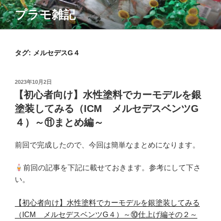
コ
プラモ雑記
ン
テ
ン
ツ
タグ:
メルセデスG４
へ
ス
投
2023年10月2日
キ
稿
【初心者向け】水性塗料でカーモデルを銀
ッ
日:
塗装してみる（ICM メルセデスベンツG
プ
４）～⑪まとめ編～
前回で完成したので、今回は簡単なまとめになります。
前回の記事を下記に載せておきます。参考にして下さ
い。
【初心者向け】水性塗料でカーモデルを銀塗装してみる
（ICM メルセデスベンツG４）～⑩仕上げ編その２～