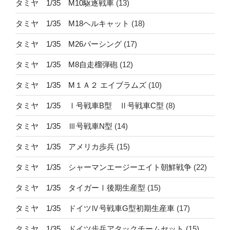
タミヤ 1/35 M10駆逐戦車
(13)
タミヤ 1/35 M18ヘルキャット
(18)
タミヤ 1/35 M26パーシング
(17)
タミヤ 1/35 M8自走榴弾砲
(12)
タミヤ 1/35 M１Ａ２ エイブラムズ
(10)
タミヤ 1/35 Ⅰ号戦車B型 Ⅱ号戦車C型
(8)
タミヤ 1/35 Ⅲ号戦車N型
(14)
タミヤ 1/35 アメリカ歩兵
(15)
タミヤ 1/35 シャーマンエージーエイト朝鮮戦争
(22)
タミヤ 1/35 タイガーⅠ後期生産型
(15)
タミヤ 1/35 ドイツⅣ号戦車G型初期生産車
(17)
タミヤ 1/35 ドイツ歩兵アタックチームセット
(15)