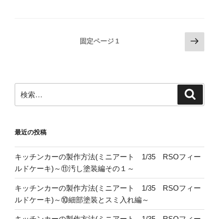
投
次
固定ページ
1
の
稿
ペ
の
ー
ペ
ジ
検
検
ー
索
索:
ジ
送
最近の投稿
り
キッチンカーの製作方法(ミニアート 1/35 RSOフィー
ルドケーキ)～⑪汚し塗装編その１～
キッチンカーの製作方法(ミニアート 1/35 RSOフィー
ルドケーキ)～⑩細部塗装とスミ入れ編～
キッチンカーの製作方法(ミニアート 1/35 RSOフィー