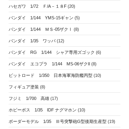
ハセガワ 1/72 Ｆ/A－１８F
(20)
バンダイ 1/144 YMS-15ギャン
(5)
バンダイ 1/144 ＭＳ-05ザクⅠ
(8)
バンダイ 1/35 ワッパ
(12)
バンダイ RG 1/144 シャア専用ズゴック
(6)
バンダイ エコプラ 1/144 MS-06ザクII
(8)
ピットロード 1/350 日本海軍海防艦丙型
(10)
フィギュア塗装
(8)
フジミ 1/700 高雄
(17)
ホビーボス 1/35 IDF ナグマホン
(10)
ボーダーモデル 1/35 Ⅲ号突撃砲G型後期生産型
(19)