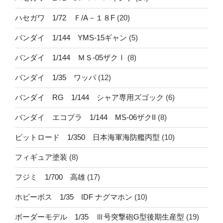
ハセガワ 1/72 Ｆ/A－１８F
(20)
バンダイ 1/144 YMS-15ギャン
(5)
バンダイ 1/144 ＭＳ-05ザクⅠ
(8)
バンダイ 1/35 ワッパ
(12)
バンダイ RG 1/144 シャア専用ズゴック
(6)
バンダイ エコプラ 1/144 MS-06ザクII
(8)
ピットロード 1/350 日本海軍海防艦丙型
(10)
フィギュア塗装
(8)
フジミ 1/700 高雄
(17)
ホビーボス 1/35 IDF ナグマホン
(10)
ボーダーモデル 1/35 Ⅲ号突撃砲G型後期生産型
(19)