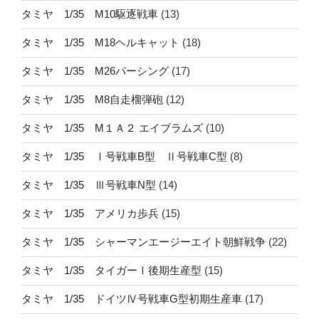
タミヤ 1/35 M10駆逐戦車
(13)
タミヤ 1/35 M18ヘルキャット
(18)
タミヤ 1/35 M26パーシング
(17)
タミヤ 1/35 M8自走榴弾砲
(12)
タミヤ 1/35 M１Ａ２ エイブラムズ
(10)
タミヤ 1/35 Ⅰ号戦車B型 Ⅱ号戦車C型
(8)
タミヤ 1/35 Ⅲ号戦車N型
(14)
タミヤ 1/35 アメリカ歩兵
(15)
タミヤ 1/35 シャーマンエージーエイト朝鮮戦争
(22)
タミヤ 1/35 タイガーⅠ後期生産型
(15)
タミヤ 1/35 ドイツⅣ号戦車G型初期生産車
(17)