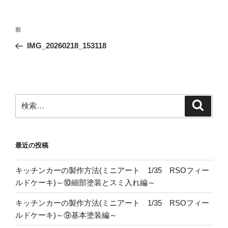
投
前
前
稿
の
IMG_20260218_153118
ナ
投
ビ
稿
ゲ
ー
検
検
シ
索
索:
ョ
ン
最近の投稿
キッチンカーの製作方法(ミニアート 1/35 RSOフィー
ルドケーキ)～⑩細部塗装とスミ入れ編～
キッチンカーの製作方法(ミニアート 1/35 RSOフィー
ルドケーキ)～⑨基本塗装編～