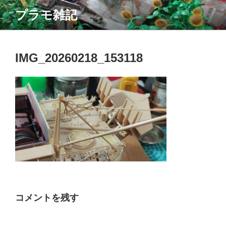
コ
プラモ雑記
ン
テ
ン
ツ
IMG_20260218_153118
へ
ス
キ
ッ
プ
コメントを残す