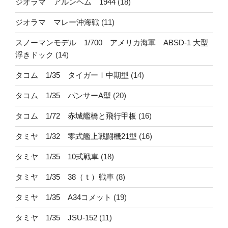
ジオラマ アルンヘム 1944
(18)
ジオラマ マレー沖海戦
(11)
スノーマンモデル 1/700 アメリカ海軍 ABSD-1 大型
浮きドック
(14)
タコム 1/35 タイガーⅠ中期型
(14)
タコム 1/35 パンサーA型
(20)
タコム 1/72 赤城艦橋と飛行甲板
(16)
タミヤ 1/32 零式艦上戦闘機21型
(16)
タミヤ 1/35 10式戦車
(18)
タミヤ 1/35 38（ｔ）戦車
(8)
タミヤ 1/35 A34コメット
(19)
タミヤ 1/35 JSU-152
(11)