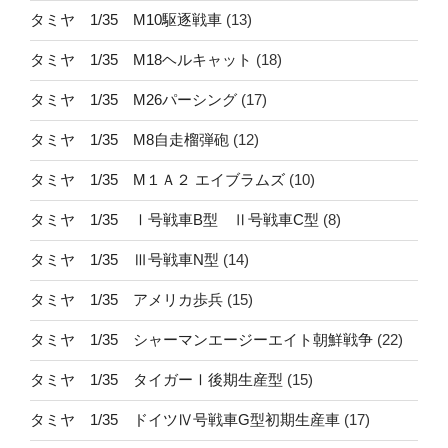
タミヤ 1/35 M10駆逐戦車
(13)
タミヤ 1/35 M18ヘルキャット
(18)
タミヤ 1/35 M26パーシング
(17)
タミヤ 1/35 M8自走榴弾砲
(12)
タミヤ 1/35 M１Ａ２ エイブラムズ
(10)
タミヤ 1/35 Ⅰ号戦車B型 Ⅱ号戦車C型
(8)
タミヤ 1/35 Ⅲ号戦車N型
(14)
タミヤ 1/35 アメリカ歩兵
(15)
タミヤ 1/35 シャーマンエージーエイト朝鮮戦争
(22)
タミヤ 1/35 タイガーⅠ後期生産型
(15)
タミヤ 1/35 ドイツⅣ号戦車G型初期生産車
(17)