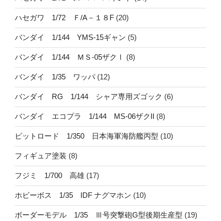
ハセガワ 1/72 Ｆ/A－１８F
(20)
バンダイ 1/144 YMS-15ギャン
(5)
バンダイ 1/144 ＭＳ-05ザクⅠ
(8)
バンダイ 1/35 ワッパ
(12)
バンダイ RG 1/144 シャア専用ズゴック
(6)
バンダイ エコプラ 1/144 MS-06ザクII
(8)
ピットロード 1/350 日本海軍海防艦丙型
(10)
フィギュア塗装
(8)
フジミ 1/700 高雄
(17)
ホビーボス 1/35 IDF ナグマホン
(10)
ボーダーモデル 1/35 Ⅲ号突撃砲G型後期生産型
(19)