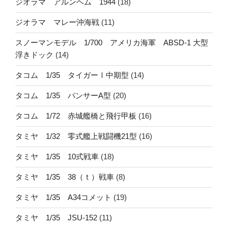
ジオラマ アルンヘム 1944
(18)
ジオラマ マレー沖海戦
(11)
スノーマンモデル 1/700 アメリカ海軍 ABSD-1 大型
浮きドック
(14)
タコム 1/35 タイガーⅠ中期型
(14)
タコム 1/35 パンサーA型
(20)
タコム 1/72 赤城艦橋と飛行甲板
(16)
タミヤ 1/32 零式艦上戦闘機21型
(16)
タミヤ 1/35 10式戦車
(18)
タミヤ 1/35 38（ｔ）戦車
(8)
タミヤ 1/35 A34コメット
(19)
タミヤ 1/35 JSU-152
(11)