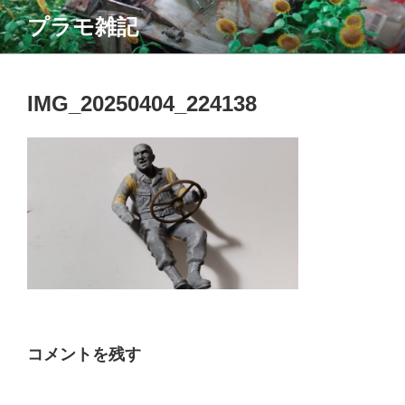
コ
プラモ雑記
ン
テ
ン
ツ
IMG_20250404_224138
へ
ス
キ
ッ
プ
コメントを残す