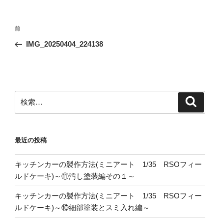
投
前
前
稿
の
IMG_20250404_224138
ナ
投
ビ
稿
ゲ
ー
検
検
シ
索
索:
ョ
ン
最近の投稿
キッチンカーの製作方法(ミニアート 1/35 RSOフィー
ルドケーキ)～⑪汚し塗装編その１～
キッチンカーの製作方法(ミニアート 1/35 RSOフィー
ルドケーキ)～⑩細部塗装とスミ入れ編～