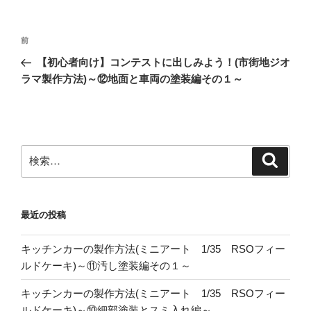
投
前
前
稿
の
【初心者向け】コンテストに出しみよう！(市街地ジオ
ナ
投
ラマ製作方法)～⑫地面と車両の塗装編その１～
ビ
稿
ゲ
ー
シ
検
検
ョ
索
索:
ン
最近の投稿
キッチンカーの製作方法(ミニアート 1/35 RSOフィー
ルドケーキ)～⑪汚し塗装編その１～
キッチンカーの製作方法(ミニアート 1/35 RSOフィー
ルドケーキ)～⑩細部塗装とスミ入れ編～