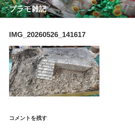
コ
プラモ雑記
ン
テ
ン
ツ
IMG_20260526_141617
へ
ス
キ
ッ
プ
コメントを残す