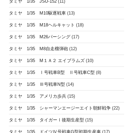
タミヤ 1/35 JSU-152
(11)
タミヤ 1/35 M10駆逐戦車
(13)
タミヤ 1/35 M18ヘルキャット
(18)
タミヤ 1/35 M26パーシング
(17)
タミヤ 1/35 M8自走榴弾砲
(12)
タミヤ 1/35 M１Ａ２ エイブラムズ
(10)
タミヤ 1/35 Ⅰ号戦車B型 Ⅱ号戦車C型
(8)
タミヤ 1/35 Ⅲ号戦車N型
(14)
タミヤ 1/35 アメリカ歩兵
(15)
タミヤ 1/35 シャーマンエージーエイト朝鮮戦争
(22)
タミヤ 1/35 タイガーⅠ後期生産型
(15)
タミヤ 1/35 ドイツⅣ号戦車G型初期生産車
(17)