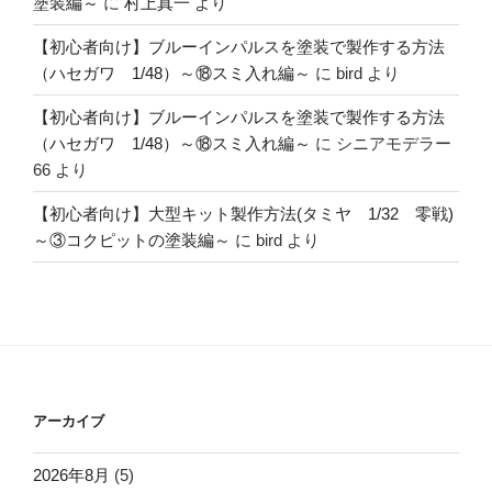
塗装編～
に
村上真一
より
【初心者向け】ブルーインパルスを塗装で製作する方法
（ハセガワ 1/48）～⑱スミ入れ編～
に
bird
より
【初心者向け】ブルーインパルスを塗装で製作する方法
（ハセガワ 1/48）～⑱スミ入れ編～
に
シニアモデラー
66
より
【初心者向け】大型キット製作方法(タミヤ 1/32 零戦)
～③コクピットの塗装編～
に
bird
より
アーカイブ
2026年8月
(5)