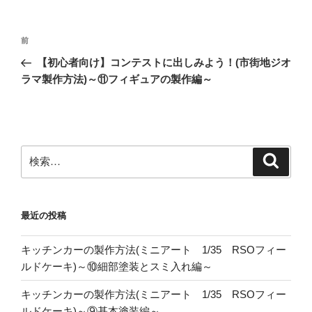
投
前
前
稿
の
【初心者向け】コンテストに出しみよう！(市街地ジオ
ナ
投
ラマ製作方法)～⑪フィギュアの製作編～
ビ
稿
ゲ
ー
シ
検
検
ョ
索
索:
ン
最近の投稿
キッチンカーの製作方法(ミニアート 1/35 RSOフィー
ルドケーキ)～⑩細部塗装とスミ入れ編～
キッチンカーの製作方法(ミニアート 1/35 RSOフィー
ルドケーキ)～⑨基本塗装編～