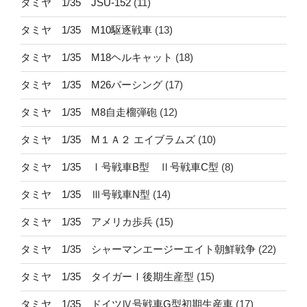
タミヤ 1/35 JSU-152
(11)
タミヤ 1/35 M10駆逐戦車
(13)
タミヤ 1/35 M18ヘルキャット
(18)
タミヤ 1/35 M26パーシング
(17)
タミヤ 1/35 M8自走榴弾砲
(12)
タミヤ 1/35 M１Ａ２ エイブラムズ
(10)
タミヤ 1/35 Ⅰ号戦車B型 Ⅱ号戦車C型
(8)
タミヤ 1/35 Ⅲ号戦車N型
(14)
タミヤ 1/35 アメリカ歩兵
(15)
タミヤ 1/35 シャーマンエージーエイト朝鮮戦争
(22)
タミヤ 1/35 タイガーⅠ後期生産型
(15)
タミヤ 1/35 ドイツⅣ号戦車G型初期生産車
(17)