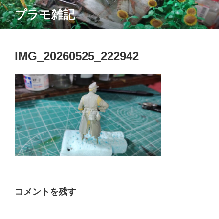
コ
プラモ雑記
ン
テ
ン
ツ
IMG_20260525_222942
へ
ス
キ
ッ
プ
コメントを残す