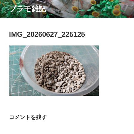
コ
プラモ雑記
ン
テ
ン
ツ
IMG_20260627_225125
へ
ス
キ
ッ
プ
コメントを残す