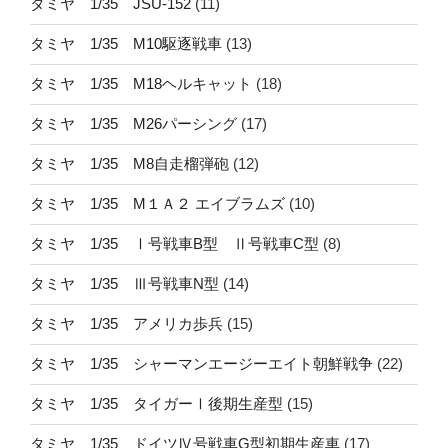
タミヤ 1/35 JSU-152
(11)
タミヤ 1/35 M10駆逐戦車
(13)
タミヤ 1/35 M18ヘルキャット
(18)
タミヤ 1/35 M26パーシング
(17)
タミヤ 1/35 M8自走榴弾砲
(12)
タミヤ 1/35 M１Ａ２ エイブラムズ
(10)
タミヤ 1/35 Ⅰ号戦車B型 Ⅱ号戦車C型
(8)
タミヤ 1/35 Ⅲ号戦車N型
(14)
タミヤ 1/35 アメリカ歩兵
(15)
タミヤ 1/35 シャーマンエージーエイト朝鮮戦争
(22)
タミヤ 1/35 タイガーⅠ後期生産型
(15)
タミヤ 1/35 ドイツⅣ号戦車G型初期生産車
(17)