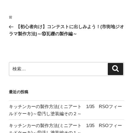
投
前
前
稿
の
【初心者向け】コンテストに出しみよう！(市街地ジオ
ナ
投
ラマ製作方法)～⑩瓦礫の製作編～
ビ
稿
ゲ
ー
シ
検
検
ョ
索
索:
ン
最近の投稿
キッチンカーの製作方法(ミニアート 1/35 RSOフィー
ルドケーキ)～⑫汚し塗装編その２～
キッチンカーの製作方法(ミニアート 1/35 RSOフィー
ルドケーキ)～⑪汚し塗装編その１～