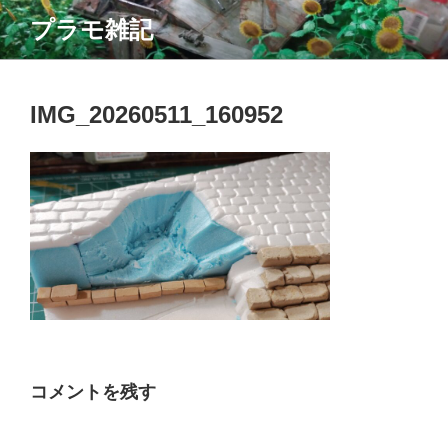
コ
プラモ雑記
ン
テ
ン
ツ
IMG_20260511_160952
へ
ス
キ
ッ
プ
コメントを残す