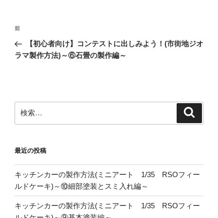
投
前
前
稿
の
【初心者向け】コンテストに出しみよう！(市街地ジオ
ナ
投
ラマ製作方法)～⑥石畳の製作編～
ビ
稿
ゲ
ー
シ
検
検
ョ
索
索:
ン
最近の投稿
キッチンカーの製作方法(ミニアート 1/35 RSOフィー
ルドケーキ)～⑩細部塗装とスミ入れ編～
キッチンカーの製作方法(ミニアート 1/35 RSOフィー
ルドケーキ)～⑨基本塗装編～