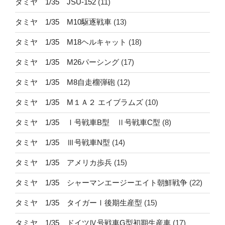
タミヤ 1/35 JSU-152
(11)
タミヤ 1/35 M10駆逐戦車
(13)
タミヤ 1/35 M18ヘルキャット
(18)
タミヤ 1/35 M26パーシング
(17)
タミヤ 1/35 M8自走榴弾砲
(12)
タミヤ 1/35 M１Ａ２ エイブラムズ
(10)
タミヤ 1/35 Ⅰ号戦車B型 Ⅱ号戦車C型
(8)
タミヤ 1/35 Ⅲ号戦車N型
(14)
タミヤ 1/35 アメリカ歩兵
(15)
タミヤ 1/35 シャーマンエージーエイト朝鮮戦争
(22)
タミヤ 1/35 タイガーⅠ後期生産型
(15)
タミヤ 1/35 ドイツⅣ号戦車G型初期生産車
(17)