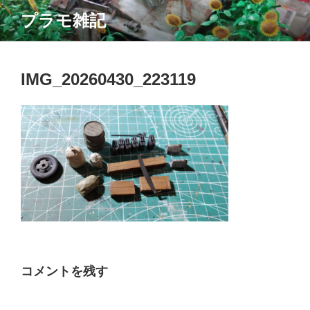
コ
プラモ雑記
ン
テ
ン
ツ
IMG_20260430_223119
へ
ス
キ
ッ
プ
コメントを残す