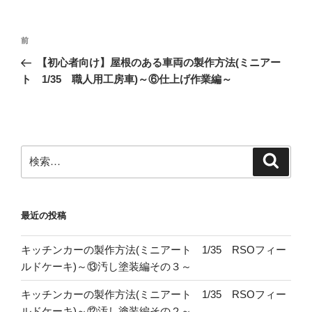
投
前
前
稿
の
【初心者向け】屋根のある車両の製作方法(ミニアー
ナ
投
ト 1/35 職人用工房車)～⑥仕上げ作業編～
ビ
稿
ゲ
ー
シ
検
検
ョ
索
索:
ン
最近の投稿
キッチンカーの製作方法(ミニアート 1/35 RSOフィー
ルドケーキ)～⑬汚し塗装編その３～
キッチンカーの製作方法(ミニアート 1/35 RSOフィー
ルドケーキ)～⑫汚し塗装編その２～