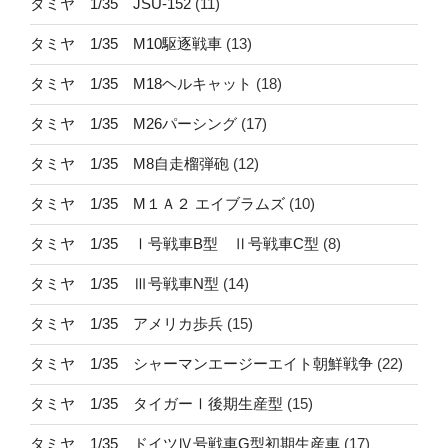
タミヤ 1/35 JSU-152
(11)
タミヤ 1/35 M10駆逐戦車
(13)
タミヤ 1/35 M18ヘルキャット
(18)
タミヤ 1/35 M26パーシング
(17)
タミヤ 1/35 M8自走榴弾砲
(12)
タミヤ 1/35 M１Ａ２ エイブラムズ
(10)
タミヤ 1/35 Ⅰ号戦車B型 Ⅱ号戦車C型
(8)
タミヤ 1/35 Ⅲ号戦車N型
(14)
タミヤ 1/35 アメリカ歩兵
(15)
タミヤ 1/35 シャーマンエージーエイト朝鮮戦争
(22)
タミヤ 1/35 タイガーⅠ後期生産型
(15)
タミヤ 1/35 ドイツⅣ号戦車G型初期生産車
(17)