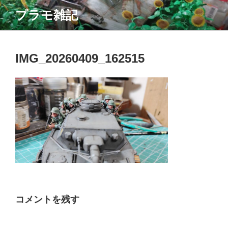
コ
プラモ雑記
ン
テ
ン
ツ
IMG_20260409_162515
へ
ス
キ
ッ
プ
コメントを残す