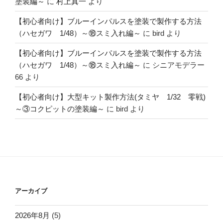
塗装編～
に
村上真一
より
【初心者向け】ブルーインパルスを塗装で製作する方法
（ハセガワ 1/48）～⑱スミ入れ編～
に
bird
より
【初心者向け】ブルーインパルスを塗装で製作する方法
（ハセガワ 1/48）～⑱スミ入れ編～
に
シニアモデラー
66
より
【初心者向け】大型キット製作方法(タミヤ 1/32 零戦)
～③コクピットの塗装編～
に
bird
より
アーカイブ
2026年8月
(5)