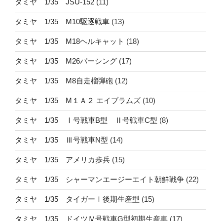
タミヤ 1/35 JSU-152
(11)
タミヤ 1/35 M10駆逐戦車
(13)
タミヤ 1/35 M18ヘルキャット
(18)
タミヤ 1/35 M26パーシング
(17)
タミヤ 1/35 M8自走榴弾砲
(12)
タミヤ 1/35 M１Ａ２ エイブラムズ
(10)
タミヤ 1/35 Ⅰ号戦車B型 Ⅱ号戦車C型
(8)
タミヤ 1/35 Ⅲ号戦車N型
(14)
タミヤ 1/35 アメリカ歩兵
(15)
タミヤ 1/35 シャーマンエージーエイト朝鮮戦争
(22)
タミヤ 1/35 タイガーⅠ後期生産型
(15)
タミヤ 1/35 ドイツⅣ号戦車G型初期生産車
(17)