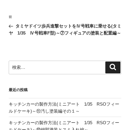
投
前
前
稿
の
タミヤドイツ歩兵進撃セットをⅣ号戦車に乗せる(タミ
ナ
投
ヤ 1/35 Ⅳ号戦車F型)～⑦フィギュアの塗装と配置編～
ビ
稿
ゲ
ー
シ
検
検
ョ
索
索:
ン
最近の投稿
キッチンカーの製作方法(ミニアート 1/35 RSOフィー
ルドケーキ)～⑪汚し塗装編その１～
キッチンカーの製作方法(ミニアート 1/35 RSOフィー
ルドケーキ)～⑩細部塗装とスミ入れ編～