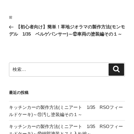
投
前
前
稿
の
【初心者向け】簡単！草地ジオラマの製作方法(モンモ
ナ
投
デル 1/35 ベルゲパンサー)～⑫車両の塗装編その１～
ビ
稿
ゲ
ー
シ
検
検
ョ
索
索:
ン
最近の投稿
キッチンカーの製作方法(ミニアート 1/35 RSOフィー
ルドケーキ)～⑪汚し塗装編その１～
キッチンカーの製作方法(ミニアート 1/35 RSOフィー
ルドケーキ)～⑩細部塗装とスミ入れ編～