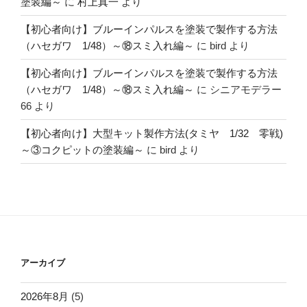
塗装編～
に
村上真一
より
【初心者向け】ブルーインパルスを塗装で製作する方法
（ハセガワ 1/48）～⑱スミ入れ編～
に
bird
より
【初心者向け】ブルーインパルスを塗装で製作する方法
（ハセガワ 1/48）～⑱スミ入れ編～
に
シニアモデラー
66
より
【初心者向け】大型キット製作方法(タミヤ 1/32 零戦)
～③コクピットの塗装編～
に
bird
より
アーカイブ
2026年8月
(5)