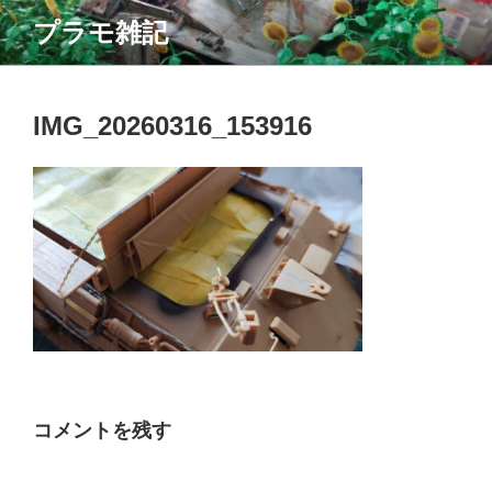
コ
プラモ雑記
ン
テ
ン
ツ
IMG_20260316_153916
へ
ス
キ
ッ
プ
コメントを残す