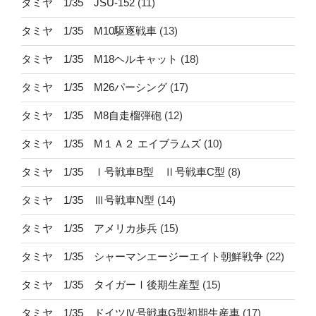
タミヤ 1/35 JSU-152
(11)
タミヤ 1/35 M10駆逐戦車
(13)
タミヤ 1/35 M18ヘルキャット
(18)
タミヤ 1/35 M26パーシング
(17)
タミヤ 1/35 M8自走榴弾砲
(12)
タミヤ 1/35 M１Ａ２ エイブラムズ
(10)
タミヤ 1/35 Ⅰ号戦車B型 Ⅱ号戦車C型
(8)
タミヤ 1/35 Ⅲ号戦車N型
(14)
タミヤ 1/35 アメリカ歩兵
(15)
タミヤ 1/35 シャーマンエージーエイト朝鮮戦争
(22)
タミヤ 1/35 タイガーⅠ後期生産型
(15)
タミヤ 1/35 ドイツⅣ号戦車G型初期生産車
(17)