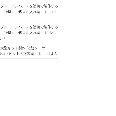
】ブルーインパルスを塗装で製作する
 1/48）～⑱スミ入れ編～
に
bird
】ブルーインパルスを塗装で製作する
 1/48）～⑱スミ入れ編～
に
シニ
より
】大型キット製作方法(タミヤ
～③コクピットの塗装編～
に
bird
より