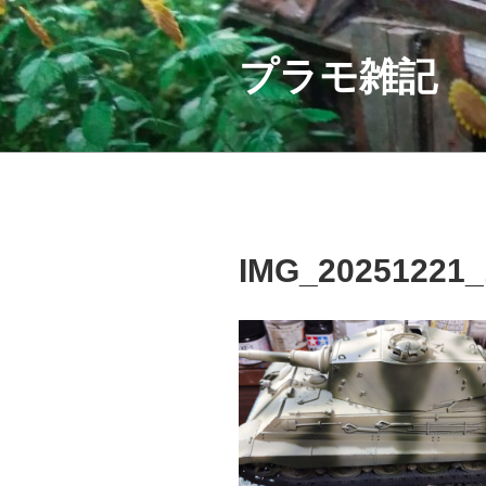
コ
ン
テ
プラモ雑記
ン
ツ
へ
ス
キ
ッ
プ
IMG_20251221_