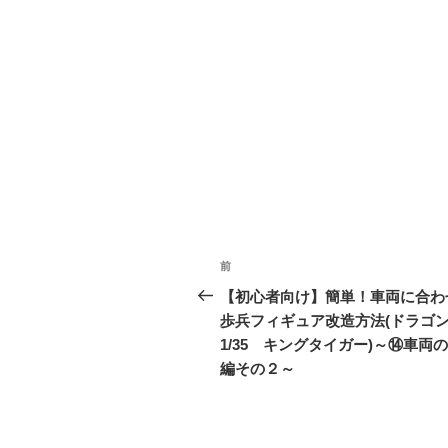
投
前
前
稿
の
【初心者向け】簡単！車両に合わ
投
歩兵フィギュア改造方法(ドラ
ナ
稿
1/35 キングタイガー)～⑭車両
ビ
編その２～
ゲ
ー