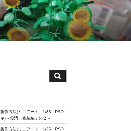
検
索
作方法(ミニアート 1/35 RSO
キ)～⑫汚し塗装編その２～
作方法(ミニアート 1/35 RSO