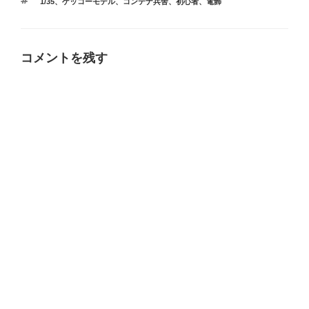
タ
1/35
、
ゲッコーモデル
、
コンテナ兵舎
、
初心者
、
電飾
ゴ
グ
リ
ー
コメントを残す