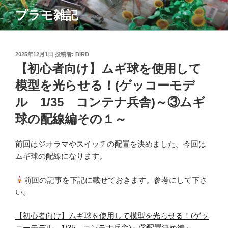
コ
プラモ雑記
ン
テ
ン
ツ
投
2025年12月1日
投稿者:
BIRD
稿
【初心者向け】ムギ球を使用して
へ
日:
ス
模型を光らせる！(ゲッコーモデ
キ
ル 1/35 コンテナ兵舎)～③ムギ
ッ
プ
球の配線編その１～
前回はジオラマやスイッチの配置を決めました。今回は
ムギ球の配線になります。
前回の記事を下記に載せておきます。参考にして下さ
い。
【初心者向け】ムギ球を使用して模型を光らせる！(ゲッ
コーモデル 1/35 コンテナ兵舎)～②配置決め編～