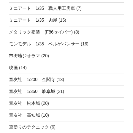
ミニアート 1/35 職人用工房車
(7)
ミニアート 1/35 肉屋
(15)
メタリック塗装 (F86セイバー)
(8)
モンモデル 1/35 ベルゲパンサー
(16)
市街地ジオラマ
(20)
映画
(14)
童友社 1/200 金閣寺
(13)
童友社 1/350 岐阜城
(21)
童友社 松本城
(20)
童友社 高知城
(10)
筆塗りのテクニック
(6)