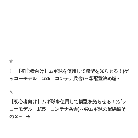
投
前
前
稿
の
【初心者向け】ムギ球を使用して模型を光らせる！(ゲ
ナ
投
ッコーモデル 1/35 コンテナ兵舎)～②配置決め編～
ビ
稿
ゲ
次
次
の
ー
【初心者向け】ムギ球を使用して模型を光らせる！(ゲッ
投
シ
コーモデル 1/35 コンテナ兵舎)～④ムギ球の配線編そ
稿
の２～
ョ
ン