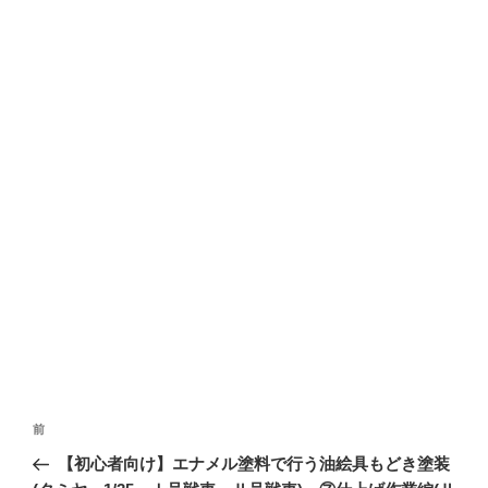
投
前
前
稿
の
【初心者向け】エナメル塗料で行う油絵具もどき塗装
ナ
投