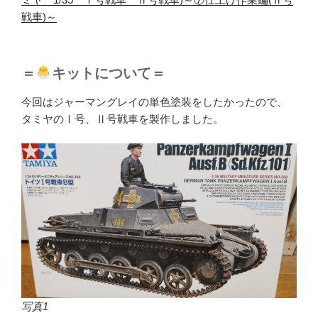
戦車)～
＝
キットについて＝
今回はジャーマングレイの単色塗装をしたかったので、
タミヤのⅠ号、Ⅱ号戦車を製作しました。
写真1