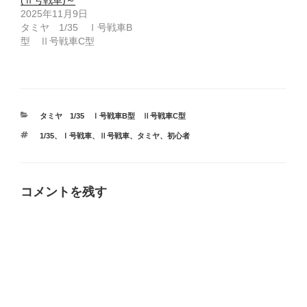
2025年11月9日
タミヤ 1/35 Ⅰ号戦車B
型 Ⅱ号戦車C型
カ
タミヤ 1/35 Ⅰ号戦車B型 Ⅱ号戦車C型
テ
タ
1/35
、
Ⅰ号戦車
、
Ⅱ号戦車
、
タミヤ
、
初心者
ゴ
グ
リ
ー
コメントを残す