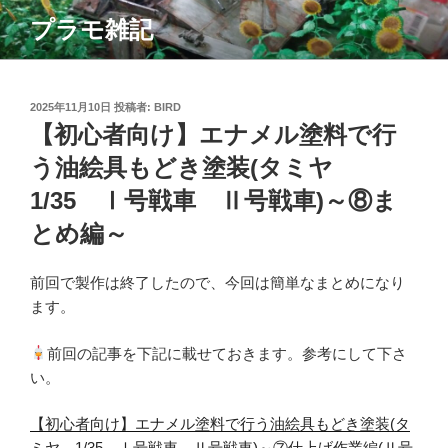
コ
プラモ雑記
ン
テ
ン
ツ
投
2025年11月10日
投稿者:
BIRD
稿
【初心者向け】エナメル塗料で行
へ
日:
ス
う油絵具もどき塗装(タミヤ
キ
1/35 Ⅰ号戦車 Ⅱ号戦車)～⑧ま
ッ
プ
とめ編～
前回で製作は終了したので、今回は簡単なまとめになり
ます。
前回の記事を下記に載せておきます。参考にして下さ
い。
【初心者向け】エナメル塗料で行う油絵具もどき塗装(タ
ミヤ 1/35 Ⅰ号戦車 Ⅱ号戦車)～⑦仕上げ作業編(Ⅱ号