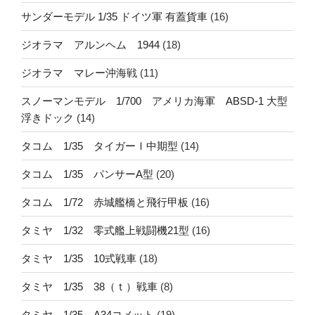
サンダーモデル 1/35 ドイツ軍 有蓋貨車
(16)
ジオラマ アルンヘム 1944
(18)
ジオラマ マレー沖海戦
(11)
スノーマンモデル 1/700 アメリカ海軍 ABSD-1 大型
浮きドック
(14)
タコム 1/35 タイガーⅠ中期型
(14)
タコム 1/35 パンサーA型
(20)
タコム 1/72 赤城艦橋と飛行甲板
(16)
タミヤ 1/32 零式艦上戦闘機21型
(16)
タミヤ 1/35 10式戦車
(18)
タミヤ 1/35 38（ｔ）戦車
(8)
タミヤ 1/35 A34コメット
(19)