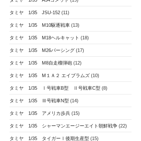
タミヤ 1/35 JSU-152
(11)
タミヤ 1/35 M10駆逐戦車
(13)
タミヤ 1/35 M18ヘルキャット
(18)
タミヤ 1/35 M26パーシング
(17)
タミヤ 1/35 M8自走榴弾砲
(12)
タミヤ 1/35 M１Ａ２ エイブラムズ
(10)
タミヤ 1/35 Ⅰ号戦車B型 Ⅱ号戦車C型
(8)
タミヤ 1/35 Ⅲ号戦車N型
(14)
タミヤ 1/35 アメリカ歩兵
(15)
タミヤ 1/35 シャーマンエージーエイト朝鮮戦争
(22)
タミヤ 1/35 タイガーⅠ後期生産型
(15)