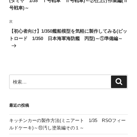
(タミヤ 1/35 Ⅰ号戦車 Ⅱ号戦車)～⑦仕上げ作業編(Ⅱ
ビ
稿
号戦車)～
ゲ
次
次
ー
の
シ
【初心者向け】1/350艦船模型を気軽に製作してみる(ピッ
投
トロード 1/350 日本海軍海防艦 丙型)～①準備編～
ョ
稿
ン
検
検
索
索:
最近の投稿
キッチンカーの製作方法(ミニアート 1/35 RSOフィー
ルドケーキ)～⑪汚し塗装編その１～