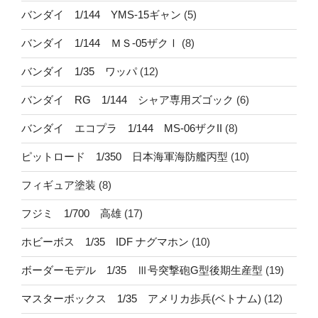
バンダイ 1/144 YMS-15ギャン
(5)
バンダイ 1/144 ＭＳ-05ザクⅠ
(8)
バンダイ 1/35 ワッパ
(12)
バンダイ RG 1/144 シャア専用ズゴック
(6)
バンダイ エコプラ 1/144 MS-06ザクII
(8)
ピットロード 1/350 日本海軍海防艦丙型
(10)
フィギュア塗装
(8)
フジミ 1/700 高雄
(17)
ホビーボス 1/35 IDF ナグマホン
(10)
ボーダーモデル 1/35 Ⅲ号突撃砲G型後期生産型
(19)
マスターボックス 1/35 アメリカ歩兵(ベトナム)
(12)