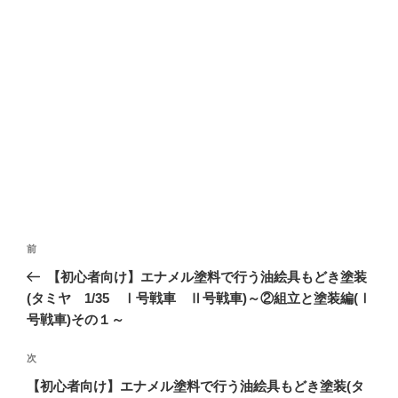
投
前
前
稿
の
【初心者向け】エナメル塗料で行う油絵具もどき塗装
ナ
投
(タミヤ 1/35 Ⅰ号戦車 Ⅱ号戦車)～②組立と塗装編(Ⅰ
ビ
稿
号戦車)その１～
ゲ
次
次
ー
の
シ
【初心者向け】エナメル塗料で行う油絵具もどき塗装(タ