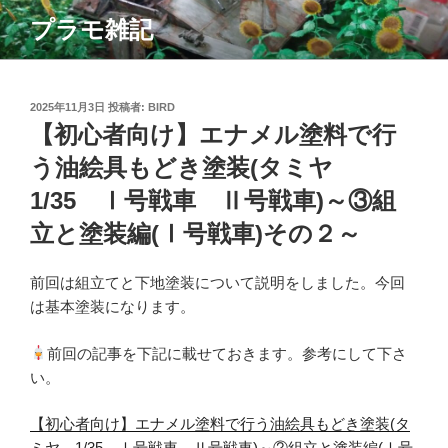
コ
プラモ雑記
ン
テ
ン
ツ
投
2025年11月3日
投稿者:
BIRD
稿
【初心者向け】エナメル塗料で行
へ
日:
ス
う油絵具もどき塗装(タミヤ
キ
1/35 Ⅰ号戦車 Ⅱ号戦車)～③組
ッ
プ
立と塗装編(Ⅰ号戦車)その２～
前回は組立てと下地塗装について説明をしました。今回
は基本塗装になります。
前回の記事を下記に載せておきます。参考にして下さ
い。
【初心者向け】エナメル塗料で行う油絵具もどき塗装(タ
ミヤ 1/35 Ⅰ号戦車 Ⅱ号戦車)～②組立と塗装編(Ⅰ号