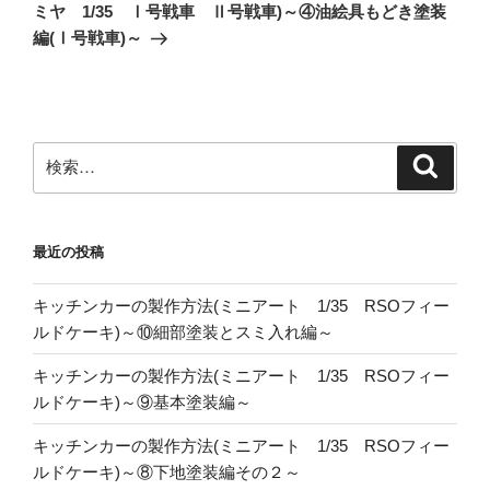
投
ミヤ 1/35 Ⅰ号戦車 Ⅱ号戦車)～④油絵具もどき塗装
ョ
稿
編(Ⅰ号戦車)～
ン
検
検
索
索:
最近の投稿
キッチンカーの製作方法(ミニアート 1/35 RSOフィー
ルドケーキ)～⑩細部塗装とスミ入れ編～
キッチンカーの製作方法(ミニアート 1/35 RSOフィー
ルドケーキ)～⑨基本塗装編～
キッチンカーの製作方法(ミニアート 1/35 RSOフィー
ルドケーキ)～⑧下地塗装編その２～