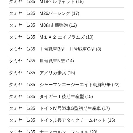
タミヤ 1/35 M18ヘルキャット
(18)
タミヤ 1/35 M26パーシング
(17)
タミヤ 1/35 M8自走榴弾砲
(12)
タミヤ 1/35 M１Ａ２ エイブラムズ
(10)
タミヤ 1/35 Ⅰ号戦車B型 Ⅱ号戦車C型
(8)
タミヤ 1/35 Ⅲ号戦車N型
(14)
タミヤ 1/35 アメリカ歩兵
(15)
タミヤ 1/35 シャーマンエージーエイト朝鮮戦争
(22)
タミヤ 1/35 タイガーⅠ後期生産型
(15)
タミヤ 1/35 ドイツⅣ号戦車G型初期生産車
(17)
タミヤ 1/35 ドイツ歩兵アタックチームセット
(15)
タミヤ 1/35 ナースホルン フンメル
(20)