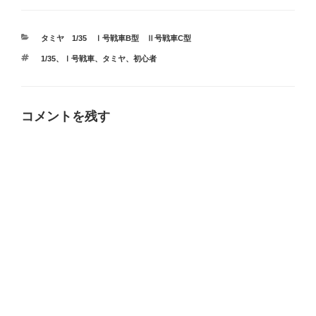
カ
タミヤ 1/35 Ⅰ号戦車B型 Ⅱ号戦車C型
テ
タ
1/35
、
Ⅰ号戦車
、
タミヤ
、
初心者
ゴ
グ
リ
ー
コメントを残す