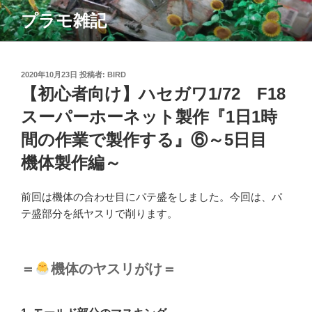
コ
プラモ雑記
ン
テ
ン
ツ
投
2020年10月23日
投稿者:
BIRD
稿
【初心者向け】ハセガワ1/72 F18
へ
日:
ス
スーパーホーネット製作『1日1時
キ
間の作業で製作する』⑥～5日目
ッ
プ
機体製作編～
前回は機体の合わせ目にパテ盛をしました。今回は、パ
テ盛部分を紙ヤスリで削ります。
＝
機体のヤスリがけ＝