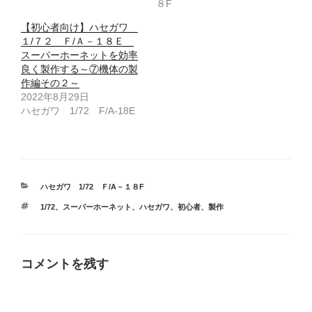
８F
【初心者向け】ハセガワ
１/７２ Ｆ/Ａ－１８Ｅ
スーパーホーネットを効率
良く製作する～⑦機体の製
作編その２～
2022年8月29日
ハセガワ 1/72 F/A-18E
カ
ハセガワ 1/72 Ｆ/A－１８F
テ
タ
1/72
、
スーパーホーネット
、
ハセガワ
、
初心者
、
製作
ゴ
グ
リ
ー
コメントを残す