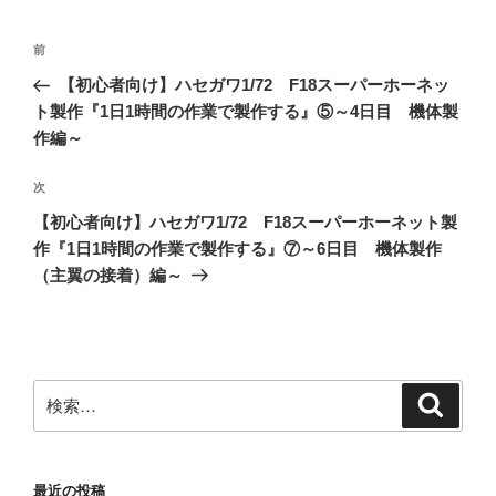
投
前
前
稿
の
【初心者向け】ハセガワ1/72 F18スーパーホーネッ
ナ
投
ト製作『1日1時間の作業で製作する』⑤～4日目 機体製
ビ
稿
作編～
ゲ
次
次
ー
の
シ
【初心者向け】ハセガワ1/72 F18スーパーホーネット製
投
作『1日1時間の作業で製作する』⑦～6日目 機体製作
ョ
稿
（主翼の接着）編～
ン
検
検
索
索:
最近の投稿