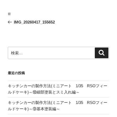
投
前
前
稿
の
IMG_20260417_155652
ナ
投
ビ
稿
ゲ
ー
検
検
シ
索
索:
ョ
ン
最近の投稿
キッチンカーの製作方法(ミニアート 1/35 RSOフィー
ルドケーキ)～⑩細部塗装とスミ入れ編～
キッチンカーの製作方法(ミニアート 1/35 RSOフィー
ルドケーキ)～⑨基本塗装編～