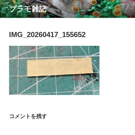
コ
プラモ雑記
ン
テ
ン
ツ
IMG_20260417_155652
へ
ス
キ
ッ
プ
コメントを残す