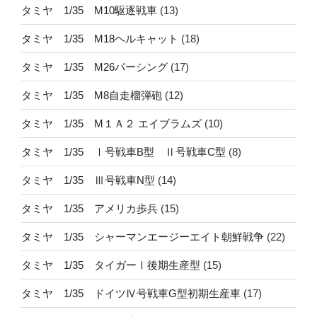
タミヤ 1/35 M10駆逐戦車
(13)
タミヤ 1/35 M18ヘルキャット
(18)
タミヤ 1/35 M26パーシング
(17)
タミヤ 1/35 M8自走榴弾砲
(12)
タミヤ 1/35 M１Ａ２ エイブラムズ
(10)
タミヤ 1/35 Ⅰ号戦車B型 Ⅱ号戦車C型
(8)
タミヤ 1/35 Ⅲ号戦車N型
(14)
タミヤ 1/35 アメリカ歩兵
(15)
タミヤ 1/35 シャーマンエージーエイト朝鮮戦争
(22)
タミヤ 1/35 タイガーⅠ後期生産型
(15)
タミヤ 1/35 ドイツⅣ号戦車G型初期生産車
(17)