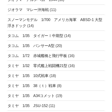
ジオラマ マレー沖海戦
(11)
スノーマンモデル 1/700 アメリカ海軍 ABSD-1 大型
浮きドック
(14)
タコム 1/35 タイガーⅠ中期型
(14)
タコム 1/35 パンサーA型
(20)
タコム 1/72 赤城艦橋と飛行甲板
(16)
タミヤ 1/32 零式艦上戦闘機21型
(16)
タミヤ 1/35 10式戦車
(18)
タミヤ 1/35 38（ｔ）戦車
(8)
タミヤ 1/35 A34コメット
(19)
タミヤ 1/35 JSU-152
(11)