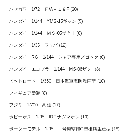
ハセガワ 1/72 Ｆ/A－１８F
(20)
バンダイ 1/144 YMS-15ギャン
(5)
バンダイ 1/144 ＭＳ-05ザクⅠ
(8)
バンダイ 1/35 ワッパ
(12)
バンダイ RG 1/144 シャア専用ズゴック
(6)
バンダイ エコプラ 1/144 MS-06ザクII
(8)
ピットロード 1/350 日本海軍海防艦丙型
(10)
フィギュア塗装
(8)
フジミ 1/700 高雄
(17)
ホビーボス 1/35 IDF ナグマホン
(10)
ボーダーモデル 1/35 Ⅲ号突撃砲G型後期生産型
(19)