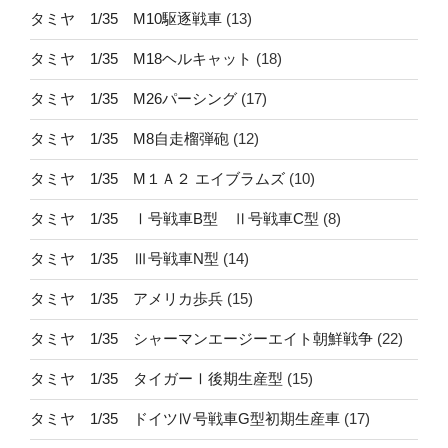
タミヤ 1/35 M10駆逐戦車
(13)
タミヤ 1/35 M18ヘルキャット
(18)
タミヤ 1/35 M26パーシング
(17)
タミヤ 1/35 M8自走榴弾砲
(12)
タミヤ 1/35 M１Ａ２ エイブラムズ
(10)
タミヤ 1/35 Ⅰ号戦車B型 Ⅱ号戦車C型
(8)
タミヤ 1/35 Ⅲ号戦車N型
(14)
タミヤ 1/35 アメリカ歩兵
(15)
タミヤ 1/35 シャーマンエージーエイト朝鮮戦争
(22)
タミヤ 1/35 タイガーⅠ後期生産型
(15)
タミヤ 1/35 ドイツⅣ号戦車G型初期生産車
(17)