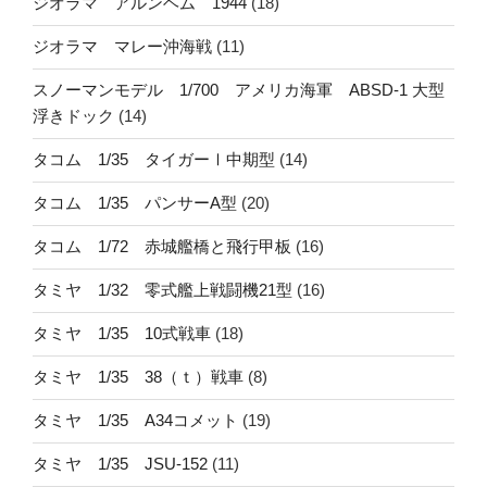
ジオラマ アルンヘム 1944
(18)
ジオラマ マレー沖海戦
(11)
スノーマンモデル 1/700 アメリカ海軍 ABSD-1 大型
浮きドック
(14)
タコム 1/35 タイガーⅠ中期型
(14)
タコム 1/35 パンサーA型
(20)
タコム 1/72 赤城艦橋と飛行甲板
(16)
タミヤ 1/32 零式艦上戦闘機21型
(16)
タミヤ 1/35 10式戦車
(18)
タミヤ 1/35 38（ｔ）戦車
(8)
タミヤ 1/35 A34コメット
(19)
タミヤ 1/35 JSU-152
(11)