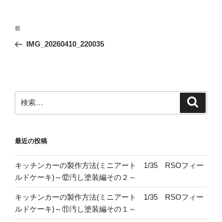
投
前
前
稿
の
IMG_20260410_220035
ナ
投
ビ
稿
ゲ
ー
検
検
シ
索
索:
ョ
ン
最近の投稿
キッチンカーの製作方法(ミニアート 1/35 RSOフィー
ルドケーキ)～⑫汚し塗装編その２～
キッチンカーの製作方法(ミニアート 1/35 RSOフィー
ルドケーキ)～⑪汚し塗装編その１～