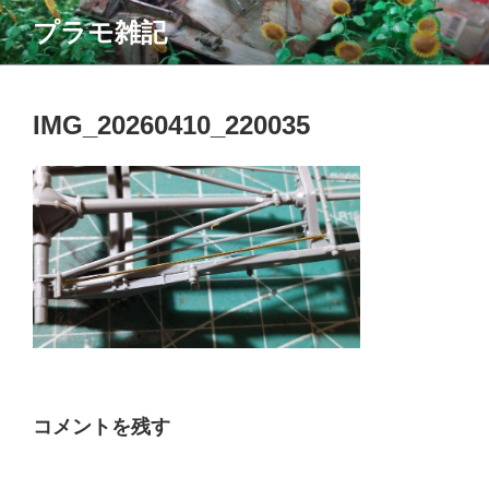
コ
プラモ雑記
ン
テ
ン
ツ
IMG_20260410_220035
へ
ス
キ
ッ
プ
コメントを残す