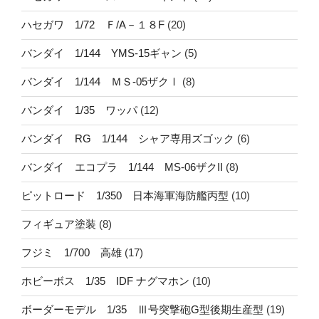
ハセガワ 1/72 Ｆ/A－１８F
(20)
バンダイ 1/144 YMS-15ギャン
(5)
バンダイ 1/144 ＭＳ-05ザクⅠ
(8)
バンダイ 1/35 ワッパ
(12)
バンダイ RG 1/144 シャア専用ズゴック
(6)
バンダイ エコプラ 1/144 MS-06ザクII
(8)
ピットロード 1/350 日本海軍海防艦丙型
(10)
フィギュア塗装
(8)
フジミ 1/700 高雄
(17)
ホビーボス 1/35 IDF ナグマホン
(10)
ボーダーモデル 1/35 Ⅲ号突撃砲G型後期生産型
(19)