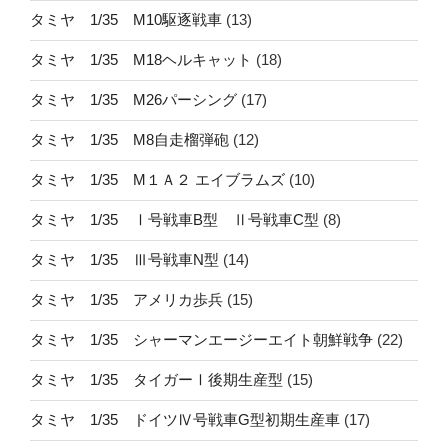
タミヤ 1/35 M10駆逐戦車
(13)
タミヤ 1/35 M18ヘルキャット
(18)
タミヤ 1/35 M26パーシング
(17)
タミヤ 1/35 M8自走榴弾砲
(12)
タミヤ 1/35 M１Ａ２ エイブラムズ
(10)
タミヤ 1/35 Ⅰ号戦車B型 Ⅱ号戦車C型
(8)
タミヤ 1/35 Ⅲ号戦車N型
(14)
タミヤ 1/35 アメリカ歩兵
(15)
タミヤ 1/35 シャーマンエージーエイト朝鮮戦争
(22)
タミヤ 1/35 タイガーⅠ後期生産型
(15)
タミヤ 1/35 ドイツⅣ号戦車G型初期生産車
(17)