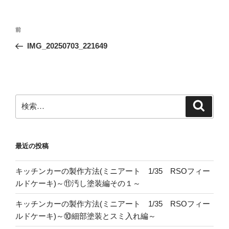
投
前
前
稿
の
IMG_20250703_221649
ナ
投
ビ
稿
ゲ
ー
検
検
シ
索
索:
ョ
ン
最近の投稿
キッチンカーの製作方法(ミニアート 1/35 RSOフィー
ルドケーキ)～⑪汚し塗装編その１～
キッチンカーの製作方法(ミニアート 1/35 RSOフィー
ルドケーキ)～⑩細部塗装とスミ入れ編～