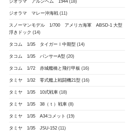
ジオラマ アルンヘム 1944
(18)
ジオラマ マレー沖海戦
(11)
スノーマンモデル 1/700 アメリカ海軍 ABSD-1 大型
浮きドック
(14)
タコム 1/35 タイガーⅠ中期型
(14)
タコム 1/35 パンサーA型
(20)
タコム 1/72 赤城艦橋と飛行甲板
(16)
タミヤ 1/32 零式艦上戦闘機21型
(16)
タミヤ 1/35 10式戦車
(18)
タミヤ 1/35 38（ｔ）戦車
(8)
タミヤ 1/35 A34コメット
(19)
タミヤ 1/35 JSU-152
(11)