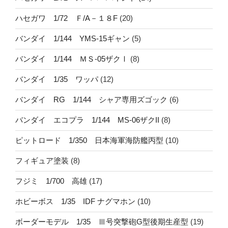
ハセガワ 1/72 Ｆ/A－１８F
(20)
バンダイ 1/144 YMS-15ギャン
(5)
バンダイ 1/144 ＭＳ-05ザクⅠ
(8)
バンダイ 1/35 ワッパ
(12)
バンダイ RG 1/144 シャア専用ズゴック
(6)
バンダイ エコプラ 1/144 MS-06ザクII
(8)
ピットロード 1/350 日本海軍海防艦丙型
(10)
フィギュア塗装
(8)
フジミ 1/700 高雄
(17)
ホビーボス 1/35 IDF ナグマホン
(10)
ボーダーモデル 1/35 Ⅲ号突撃砲G型後期生産型
(19)