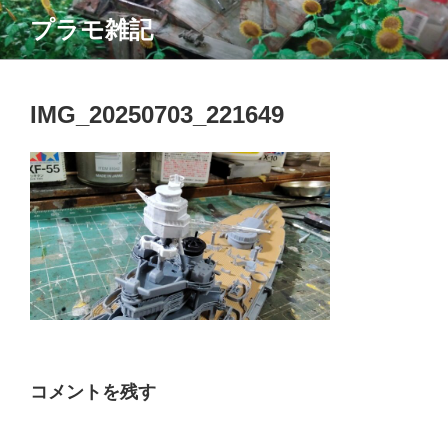
コ
プラモ雑記
ン
テ
ン
ツ
IMG_20250703_221649
へ
ス
キ
ッ
プ
コメントを残す