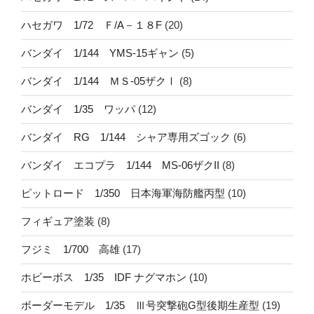
ハセガワ 1/72 Ｆ/A－１８F
(20)
バンダイ 1/144 YMS-15ギャン
(5)
バンダイ 1/144 ＭＳ-05ザクⅠ
(8)
バンダイ 1/35 ワッパ
(12)
バンダイ RG 1/144 シャア専用ズゴック
(6)
バンダイ エコプラ 1/144 MS-06ザクII
(8)
ピットロード 1/350 日本海軍海防艦丙型
(10)
フィギュア塗装
(8)
フジミ 1/700 高雄
(17)
ホビーボス 1/35 IDF ナグマホン
(10)
ボーダーモデル 1/35 Ⅲ号突撃砲G型後期生産型
(19)