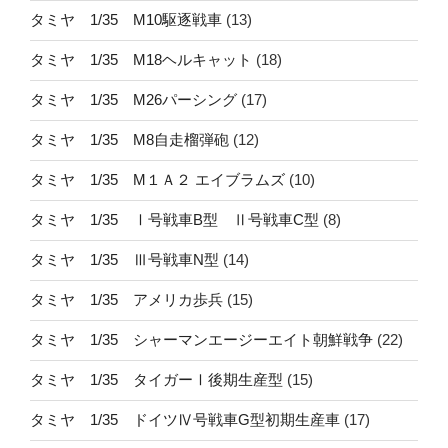
タミヤ 1/35 M10駆逐戦車
(13)
タミヤ 1/35 M18ヘルキャット
(18)
タミヤ 1/35 M26パーシング
(17)
タミヤ 1/35 M8自走榴弾砲
(12)
タミヤ 1/35 M１Ａ２ エイブラムズ
(10)
タミヤ 1/35 Ⅰ号戦車B型 Ⅱ号戦車C型
(8)
タミヤ 1/35 Ⅲ号戦車N型
(14)
タミヤ 1/35 アメリカ歩兵
(15)
タミヤ 1/35 シャーマンエージーエイト朝鮮戦争
(22)
タミヤ 1/35 タイガーⅠ後期生産型
(15)
タミヤ 1/35 ドイツⅣ号戦車G型初期生産車
(17)