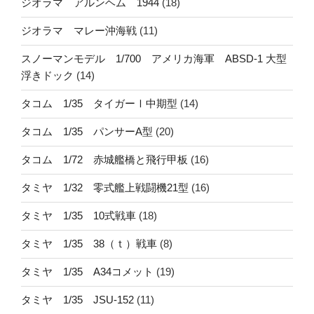
ジオラマ アルンヘム 1944
(18)
ジオラマ マレー沖海戦
(11)
スノーマンモデル 1/700 アメリカ海軍 ABSD-1 大型
浮きドック
(14)
タコム 1/35 タイガーⅠ中期型
(14)
タコム 1/35 パンサーA型
(20)
タコム 1/72 赤城艦橋と飛行甲板
(16)
タミヤ 1/32 零式艦上戦闘機21型
(16)
タミヤ 1/35 10式戦車
(18)
タミヤ 1/35 38（ｔ）戦車
(8)
タミヤ 1/35 A34コメット
(19)
タミヤ 1/35 JSU-152
(11)