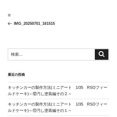
投
前
前
稿
の
IMG_20250701_161515
ナ
投
ビ
稿
ゲ
ー
検
検
シ
索
索:
ョ
ン
最近の投稿
キッチンカーの製作方法(ミニアート 1/35 RSOフィー
ルドケーキ)～⑫汚し塗装編その２～
キッチンカーの製作方法(ミニアート 1/35 RSOフィー
ルドケーキ)～⑪汚し塗装編その１～