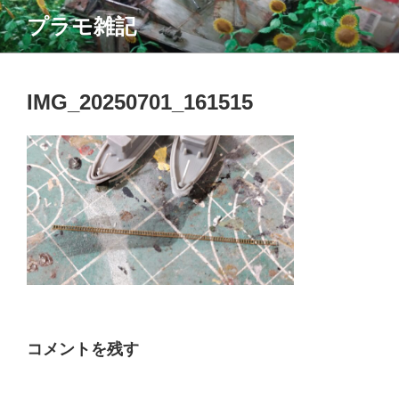
コ
プラモ雑記
ン
テ
ン
ツ
IMG_20250701_161515
へ
ス
キ
ッ
プ
コメントを残す