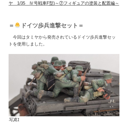
ヤ 1/35 Ⅳ号戦車F型)～⑦フィギュアの塗装と配置編～
＝
ドイツ歩兵進撃セット＝
今回はタミヤから発売されているドイツ歩兵進撃セッ
トを使用しました。
写真1