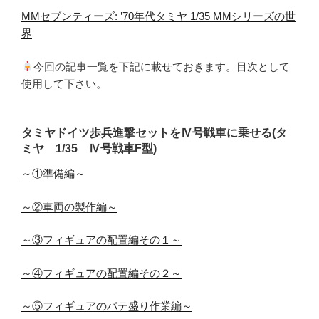
MMセブンティーズ: ’70年代タミヤ 1/35 MMシリーズの世
界
今回の記事一覧を下記に載せておきます。目次として
使用して下さい。
タミヤドイツ歩兵進撃セットをⅣ号戦車に乗せる(タ
ミヤ 1/35 Ⅳ号戦車F型)
～①準備編～
～②車両の製作編～
～③フィギュアの配置編その１～
～④フィギュアの配置編その２～
～⑤フィギュアのパテ盛り作業編～