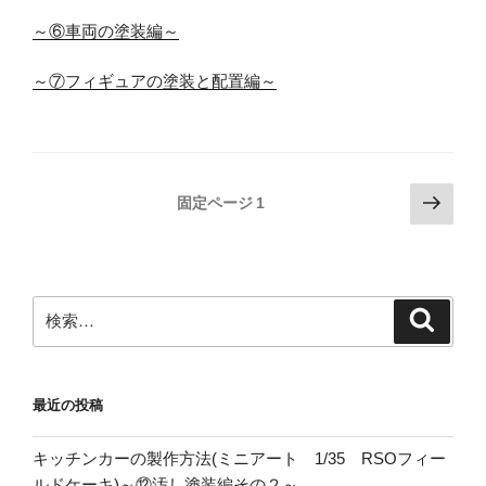
～⑥車両の塗装編～
～⑦フィギュアの塗装と配置編～
投
次
固定ページ
1
の
稿
ペ
の
ー
ペ
ジ
検
検
ー
索
索:
ジ
送
最近の投稿
り
キッチンカーの製作方法(ミニアート 1/35 RSOフィー
ルドケーキ)～⑫汚し塗装編その２～