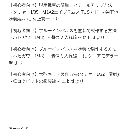
【初心者向け】現用戦車の簡単ディテールアップ方法
（タミヤ 1/35 M1A2エイブラムス TUSKⅡ）～④下地
塗装編～
に
村上真一
より
【初心者向け】ブルーインパルスを塗装で製作する方法
（ハセガワ 1/48）～⑱スミ入れ編～
に
bird
より
【初心者向け】ブルーインパルスを塗装で製作する方法
（ハセガワ 1/48）～⑱スミ入れ編～
に
シニアモデラー
66
より
【初心者向け】大型キット製作方法(タミヤ 1/32 零戦)
～③コクピットの塗装編～
に
bird
より
アーカイブ