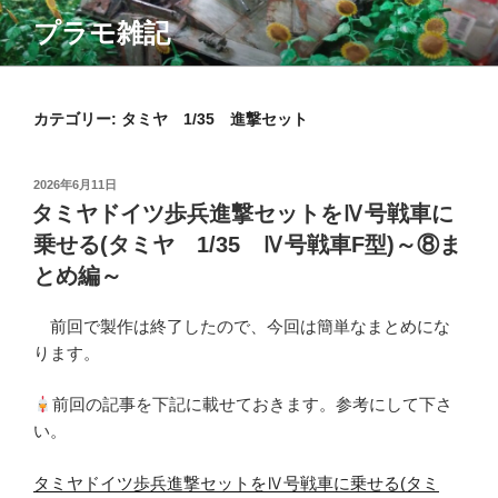
コ
プラモ雑記
ン
テ
ン
ツ
カテゴリー:
タミヤ 1/35 進撃セット
へ
ス
投
2026年6月11日
キ
稿
タミヤドイツ歩兵進撃セットをⅣ号戦車に
ッ
日:
乗せる(タミヤ 1/35 Ⅳ号戦車F型)～⑧ま
プ
とめ編～
前回で製作は終了したので、今回は簡単なまとめにな
ります。
前回の記事を下記に載せておきます。参考にして下さ
い。
タミヤドイツ歩兵進撃セットをⅣ号戦車に乗せる(タミ