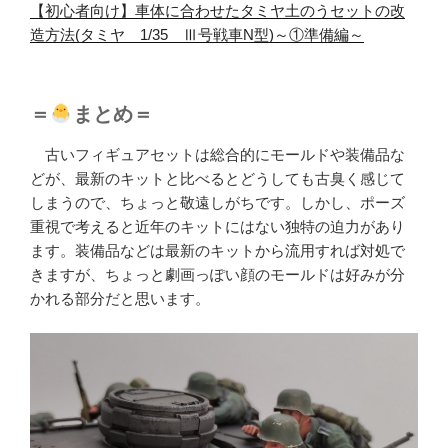
【初心者向け】車体に合わせたタミヤ土のうセットの改
造方法(タミヤ 1/35 Ⅲ号戦車N型)～①準備編～
＝
まとめ＝
古いフィギュアセットは総合的にモールドや装備品な
どが、最新のキットと比べるとどうしても古臭く感じて
しまうので、ちょっと敬遠しがちです。しかし、ポーズ
重視で考えると近年のキットにはない独特の迫力があり
ます。装備品などは最新のキットから流用すれば対処で
きますが、ちょっと劇画っぽい顔のモールドは好みが分
かれる部分だと思います。