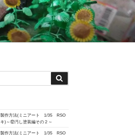
検
索
作方法(ミニアート 1/35 RSO
キ)～⑫汚し塗装編その２～
作方法(ミニアート 1/35 RSO