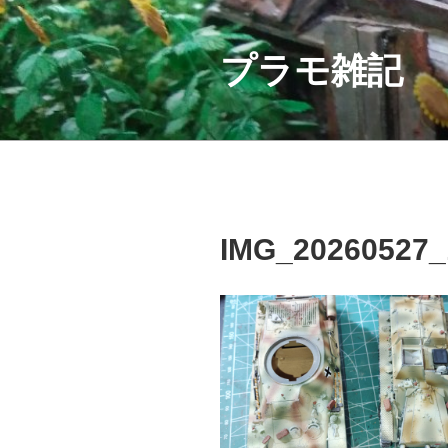
コ
ン
テ
プラモ雑記
ン
ツ
へ
ス
キ
ッ
プ
IMG_20260527_