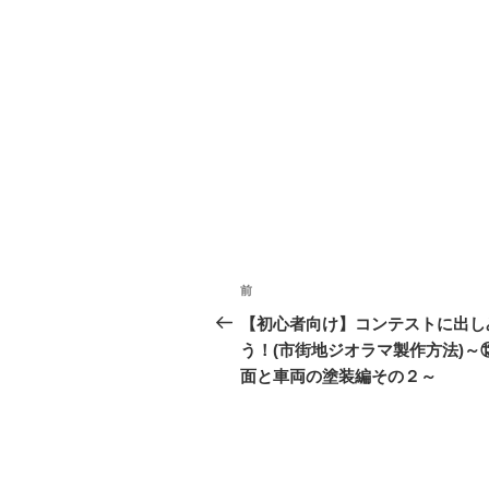
投
前
前
稿
の
【初心者向け】コンテストに出し
投
う！(市街地ジオラマ製作方法)～
ナ
稿
面と車両の塗装編その２～
ビ
ゲ
ー