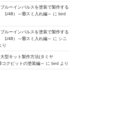
】ブルーインパルスを塗装で製作する
 1/48）～⑱スミ入れ編～
に
bird
】ブルーインパルスを塗装で製作する
 1/48）～⑱スミ入れ編～
に
シニ
より
】大型キット製作方法(タミヤ
～③コクピットの塗装編～
に
bird
より